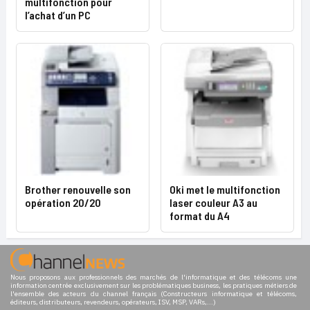
multifonction pour
l’achat d’un PC
Brother renouvelle son
Oki met le multifonction
opération 20/20
laser couleur A3 au
format du A4
Nous proposons aux professionnels des marchés de l'informatique et des télécoms une
information centrée exclusivement sur les problématiques business, les pratiques métiers de
l'ensemble des acteurs du channel français (Constructeurs informatique et télécoms,
éditeurs, distributeurs, revendeurs, opérateurs, ISV, MSP, VARs,...)