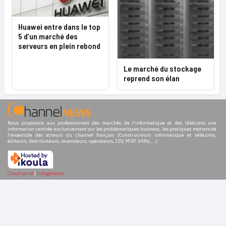
Huawei entre dans le top
5 d’un marché des
serveurs en plein rebond
Le marché du stockage
reprend son élan
Nous proposons aux professionnels des marchés de l'informatique et des télécoms une
information centrée exclusivement sur les problématiques business, les pratiques métiers de
l'ensemble des acteurs du channel français (Constructeurs informatique et télécoms,
éditeurs, distributeurs, revendeurs, opérateurs, ISV, MSP, VARs,...)
Cloud privé
|
Infogérance