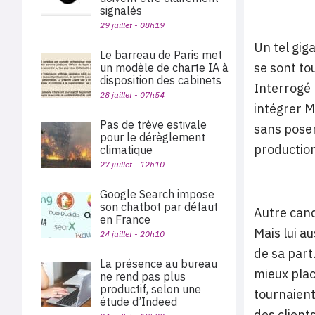
signalés
29 juillet - 08h19
Un tel gig
Le barreau de Paris met
se sont to
un modèle de charte IA à
disposition des cabinets
Interrogé 
28 juillet - 07h54
intégrer Me
Pas de trève estivale
sans poser
pour le dérèglement
production
climatique
27 juillet - 12h10
Google Search impose
son chatbot par défaut
Autre cand
en France
Mais lui a
24 juillet - 20h10
de sa part
La présence au bureau
mieux plac
ne rend pas plus
productif, selon une
tournaient
étude d’Indeed
des client