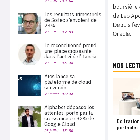
23 juillet - 18h56
boursière 
Les résultats trimestriels
de Leo Apo
de Soitec s’envolent de
Depuis fév
23%
23 juillet - 17h03
Oracle.
Le reconditionné prend
une place croissante
dans l’activité d’Itancia
23 juillet - 16h48
NOS LECT
Atos lance sa
plateforme de cloud
souverain
23 juillet - 16h44
Alphabet dépasse les
attentes, porté par la
croissance de 82% de
Dell ratio
Google Cloud
portables
23 juillet - 15h56