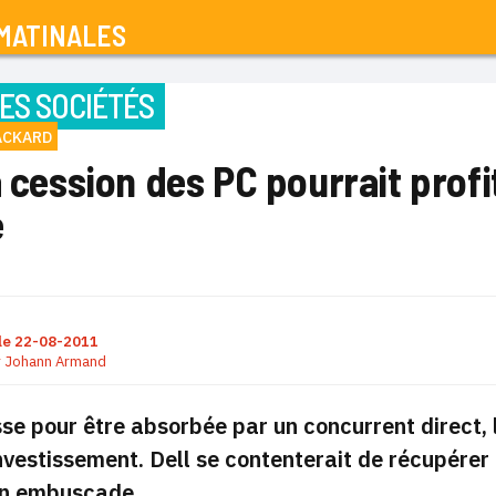
MATINALES
ES SOCIÉTÉS
ACKARD
a cession des PC pourrait profi
e
le
22-08-2011
r
Johann Armand
se pour être absorbée par un concurrent direct, l
nvestissement. Dell se contenterait de récupére
 en embuscade.