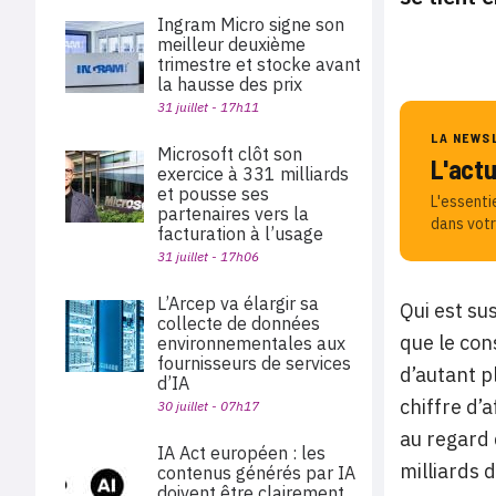
Ingram Micro signe son
meilleur deuxième
trimestre et stocke avant
la hausse des prix
31 juillet - 17h11
LA NEWS
Microsoft clôt son
L'act
exercice à 331 milliards
et pousse ses
L'essenti
partenaires vers la
dans votr
facturation à l’usage
31 juillet - 17h06
L’Arcep va élargir sa
Qui est su
collecte de données
que le con
environnementales aux
fournisseurs de services
d’autant p
d’IA
chiffre d’
30 juillet - 07h17
au regard 
IA Act européen : les
milliards 
contenus générés par IA
doivent être clairement