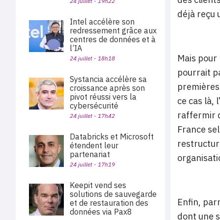
24 juillet - 19h22
déjà reçu 
Intel accélère son
redressement grâce aux
centres de données et à
l’IA
Mais pour 
24 juillet - 18h18
pourrait p
Systancia accélère sa
premières
croissance après son
pivot réussi vers la
ce cas là,
cybersécurité
raffermir 
24 juillet - 17h42
France sel
Databricks et Microsoft
restructur
étendent leur
partenariat
organisati
24 juillet - 17h19
Keepit vend ses
solutions de sauvegarde
Enfin, par
et de restauration des
données via Pax8
dont une s