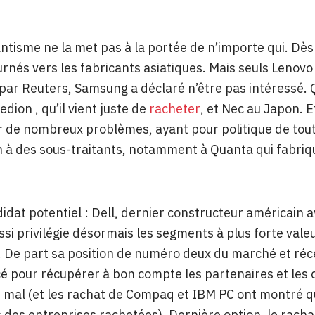
antisme ne la met pas à la portée de n’importe qui. Dès
urnés vers les fabricants asiatiques. Mais seuls Lenovo
par Reuters, Samsung a déclaré n’être pas intéressé. 
dion , qu’il vient juste de
racheter
, et Nec au Japon. E
 de nombreux problèmes, ayant pour politique de tout 
 à des sous-traitants, notamment à Quanta qui fabriq
idat potentiel : Dell, dernier constructeur américain 
ussi privilégie désormais les segments à plus forte val
. De part sa position de numéro deux du marché et réce
é pour récupérer à bon compte les partenaires et les c
 mal (et les rachat de Compaq et IBM PC ont montré q
s des entreprises rachetées). Dernière option, le rach