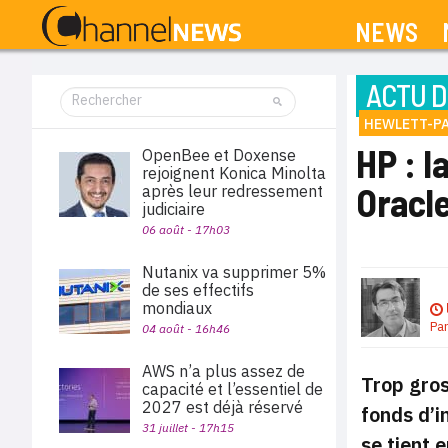
NEWS
ACTU D
HEWLETT-P
HP : l
OpenBee et Doxense
rejoignent Konica Minolta
Oracl
après leur redressement
judiciaire
06 août - 17h03
Nutanix va supprimer 5%
de ses effectifs
mondiaux
Pa
04 août - 16h46
AWS n’a plus assez de
Trop gros
capacité et l’essentiel de
2027 est déjà réservé
fonds d’i
31 juillet - 17h15
se tient