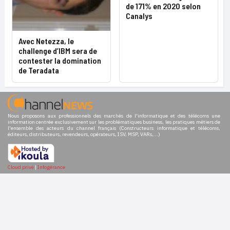
de 171% en 2020 selon
Canalys
Avec Netezza, le
challenge d’IBM sera de
contester la domination
de Teradata
Nous proposons aux professionnels des marchés de l'informatique et des télécoms une
information centrée exclusivement sur les problématiques business, les pratiques métiers de
l'ensemble des acteurs du channel français (Constructeurs informatique et télécoms,
éditeurs, distributeurs, revendeurs, opérateurs, ISV, MSP, VARs,...)
Cloud privé
|
Infogérance