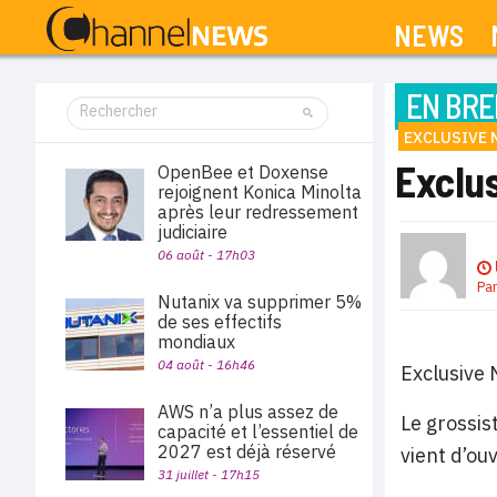
NEWS
EN BRE
EXCLUSIVE
Exclus
OpenBee et Doxense
rejoignent Konica Minolta
après leur redressement
judiciaire
06 août - 17h03
Pa
Nutanix va supprimer 5%
de ses effectifs
mondiaux
04 août - 16h46
Exclusive 
AWS n’a plus assez de
Le grossis
capacité et l’essentiel de
2027 est déjà réservé
vient d’ou
31 juillet - 17h15