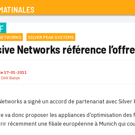
MATINALES
F
 NETWORKS
SILVER PEAK SYSTEMS
ive Networks référence l’offre
le
17-01-2011
r
Dirk Basyn
Networks a signé un accord de partenariat avec Silver
te va donc proposer les appliances d’optimisation des 
vrir récemment une filiale européenne à Munich qui c