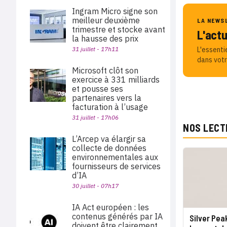
Ingram Micro signe son
meilleur deuxième
LA NEWS
trimestre et stocke avant
L'act
la hausse des prix
31 juillet - 17h11
L'essenti
dans votr
Microsoft clôt son
exercice à 331 milliards
et pousse ses
partenaires vers la
facturation à l’usage
31 juillet - 17h06
NOS LECT
L’Arcep va élargir sa
collecte de données
environnementales aux
fournisseurs de services
d’IA
30 juillet - 07h17
IA Act européen : les
contenus générés par IA
Silver Pea
doivent être clairement