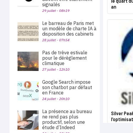
le quart du
signalés
an
29 juillet - 08h19
Le barreau de Paris met
un modèle de charte IA à
disposition des cabinets
28 juillet - 07h54
Pas de trève estivale
pour le dérèglement
climatique
27 juillet - 12h10
Google Search impose
son chatbot par défaut
en France
24 juillet - 20h10
La présence au bureau
Silver Pea
ne rend pas plus
l’optimisa
productif, selon une
étude d’Indeed