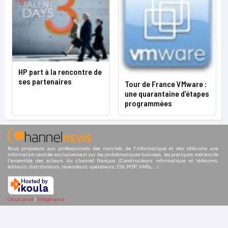
HP part à la rencontre de
ses partenaires
Tour de France VMware :
une quarantaine d’étapes
programmées
Nous proposons aux professionnels des marchés de l'informatique et des télécoms une
information centrée exclusivement sur les problématiques business, les pratiques métiers de
l'ensemble des acteurs du channel français (Constructeurs informatique et télécoms,
éditeurs, distributeurs, revendeurs, opérateurs, ISV, MSP, VARs,...)
Cloud privé
|
Infogérance