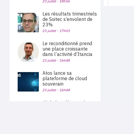
23 juillet - 18h56
Les résultats trimestriels
de Soitec s’envolent de
23%
23 juillet - 17h03
Le reconditionné prend
une place croissante
dans l’activité d’Itancia
23 juillet - 16h48
Atos lance sa
plateforme de cloud
souverain
23 juillet - 16h44
Alphabet dépasse les
attentes, porté par la
croissance de 82% de
PLAN DU SITE
Google Cloud
Actu des sociétés
23 juillet - 15h56
Agenda
Nous proposons aux professionnels des marchés de
En bref
l'informatique et des télécoms une information centrée