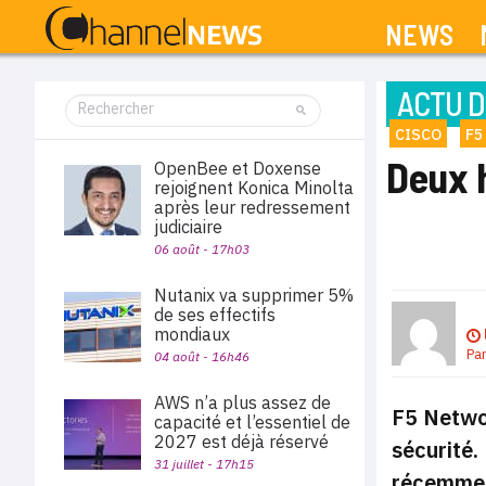
NEWS
ACTU D
CISCO
F5
Deux h
OpenBee et Doxense
rejoignent Konica Minolta
après leur redressement
judiciaire
06 août - 17h03
Nutanix va supprimer 5%
de ses effectifs
mondiaux
Pa
04 août - 16h46
AWS n’a plus assez de
F5 Networ
capacité et l’essentiel de
2027 est déjà réservé
sécurité.
31 juillet - 17h15
récemment