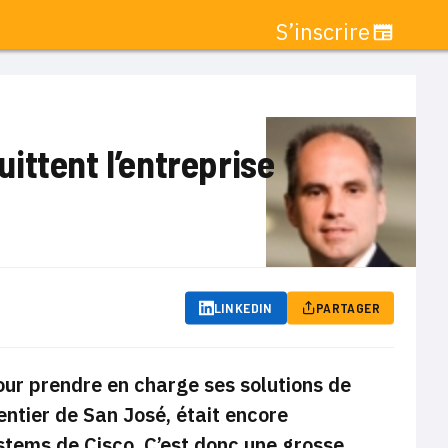
S’inscrire
ittent l’entreprise
LINKEDIN
PARTAGER
our prendre en charge ses solutions de
entier de San José,
était encore
stems de Cisco. C’est donc une grosse