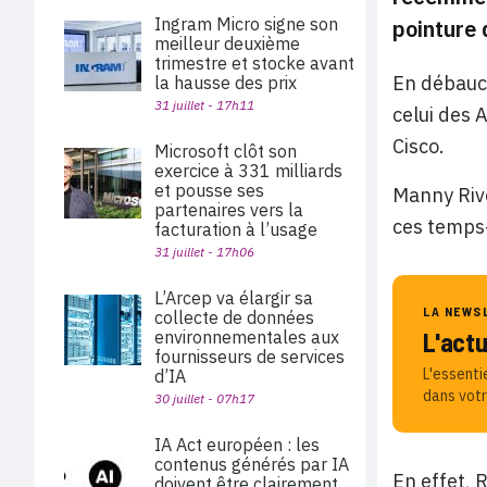
Ingram Micro signe son
pointure q
meilleur deuxième
trimestre et stocke avant
En débauch
la hausse des prix
31 juillet - 17h11
celui des 
Cisco.
Microsoft clôt son
exercice à 331 milliards
et pousse ses
Manny Rive
partenaires vers la
ces temps-
facturation à l’usage
31 juillet - 17h06
L’Arcep va élargir sa
LA NEWS
collecte de données
environnementales aux
L'act
fournisseurs de services
L'essenti
d’IA
dans votr
30 juillet - 07h17
IA Act européen : les
contenus générés par IA
En effet, 
doivent être clairement