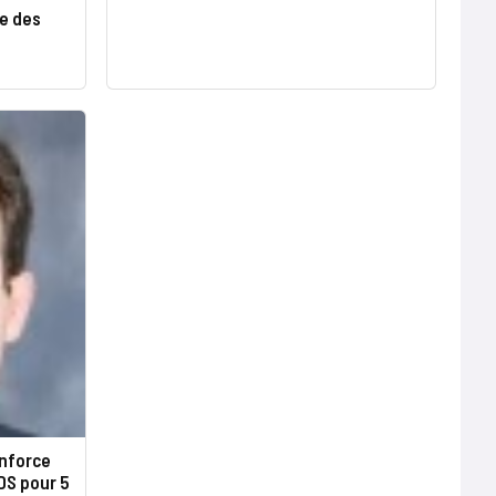
re des
enforce
DS pour 5