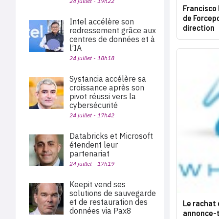
24 juillet - 19h22
Francisco 
de Forcepo
Intel accélère son
direction
redressement grâce aux
centres de données et à
l’IA
24 juillet - 18h18
Systancia accélère sa
croissance après son
pivot réussi vers la
cybersécurité
24 juillet - 17h42
Databricks et Microsoft
étendent leur
partenariat
24 juillet - 17h19
Keepit vend ses
solutions de sauvegarde
et de restauration des
Le rachat 
données via Pax8
annonce-t-