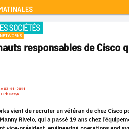
MATINALES
ES SOCIÉTÉS
 NETWORKS
auts responsables de Cisco qu
le
03-11-2011
r
Dirk Basyn
ks vient de recruter un vétéran de chez Cisco p
Manny Rivelo, qui a passé 19 ans chez l’équipem
 vice-président, engineering operations and sy