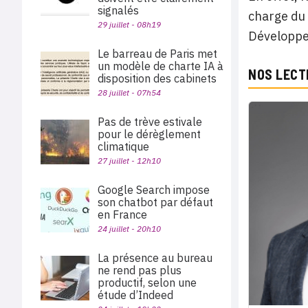
signalés
charge du 
29 juillet - 08h19
Développ
Le barreau de Paris met
un modèle de charte IA à
NOS LECT
disposition des cabinets
28 juillet - 07h54
Pas de trève estivale
pour le dérèglement
climatique
27 juillet - 12h10
Google Search impose
son chatbot par défaut
en France
24 juillet - 20h10
La présence au bureau
ne rend pas plus
productif, selon une
étude d’Indeed