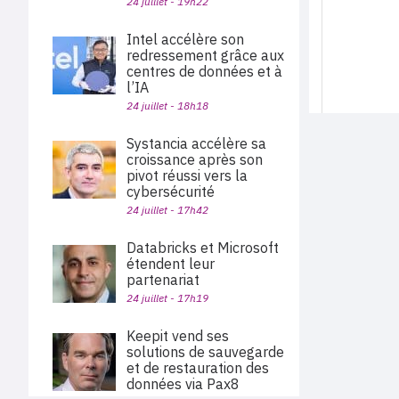
24 juillet - 19h22
Intel accélère son
redressement grâce aux
centres de données et à
l’IA
24 juillet - 18h18
Systancia accélère sa
croissance après son
pivot réussi vers la
cybersécurité
24 juillet - 17h42
Databricks et Microsoft
étendent leur
partenariat
24 juillet - 17h19
Keepit vend ses
solutions de sauvegarde
et de restauration des
données via Pax8