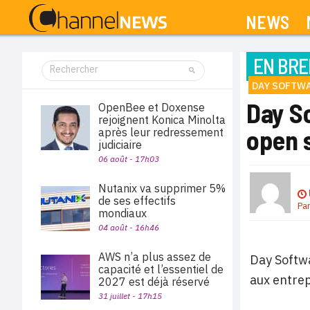
NEWS
EN BRE
DAY SOFTW
Day So
OpenBee et Doxense
rejoignent Konica Minolta
open 
après leur redressement
judiciaire
06 août - 17h03
Nutanix va supprimer 5%
de ses effectifs
Pa
mondiaux
04 août - 16h46
AWS n’a plus assez de
Day Softwa
capacité et l’essentiel de
aux entrep
2027 est déjà réservé
31 juillet - 17h15