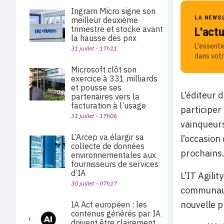
Ingram Micro signe son
LA NEWS
meilleur deuxième
trimestre et stocke avant
L'act
la hausse des prix
L'essenti
31 juillet - 17h11
dans votr
Microsoft clôt son
exercice à 331 milliards
et pousse ses
L’éditeur 
partenaires vers la
facturation à l’usage
participer
31 juillet - 17h06
vainqueurs
L’Arcep va élargir sa
l’occasion
collecte de données
prochains
environnementales aux
fournisseurs de services
d’IA
L’IT Agili
30 juillet - 07h17
communauté
nouvelle p
IA Act européen : les
contenus générés par IA
doivent être clairement