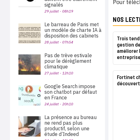
Pour télé
signalés
29 juillet - 08h19
NOS LECT
Le barreau de Paris met
un modèle de charte IA à
disposition des cabinets
Trois ten
28 juillet - 07h54
gestion de
améliorer
Pas de trève estivale
entreprise
pour le dérèglement
climatique
27 juillet - 12h10
Fortinet 
découvert
Google Search impose
son chatbot par défaut
en France
24 juillet - 20h10
La présence au bureau
ne rend pas plus
productif, selon une
étude d’Indeed