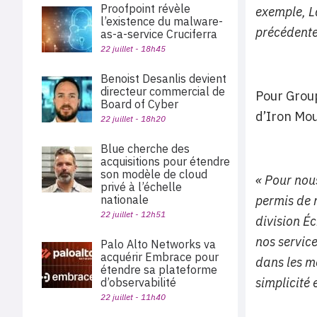
Proofpoint révèle
exemple, L
l’existence du malware-
précédente
as-a-service Cruciferra
22 juillet - 18h45
Benoist Desanlis devient
directeur commercial de
Pour Group
Board of Cyber
d’Iron Mou
22 juillet - 18h20
Blue cherche des
acquisitions pour étendre
son modèle de cloud
« Pour nous
privé à l’échelle
nationale
permis de 
22 juillet - 12h51
division Éc
nos service
Palo Alto Networks va
acquérir Embrace pour
dans les mo
étendre sa plateforme
simplicité 
d’observabilité
22 juillet - 11h40