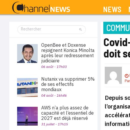
NEWS
COMMUN
Covid-
OpenBee et Doxense
doit s
rejoignent Konica Minolta
après leur redressement
judiciaire
06 août - 17h03
Nutanix va supprimer 5%
Pa
de ses effectifs
mondiaux
04 août - 16h46
Depuis so
l’organis
AWS n’a plus assez de
capacité et l’essentiel de
accélérat
2027 est déjà réservé
informati
31 juillet - 17h15