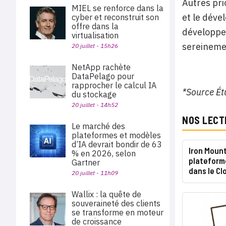
Autres prio
MIEL se renforce dans la
et le déve
cyber et reconstruit son
offre dans la
développem
virtualisation
sereineme
20 juillet - 15h26
NetApp rachète
DataPelago pour
rapprocher le calcul IA
*
Source Ét
du stockage
20 juillet - 14h52
NOS LECT
Le marché des
plateformes et modèles
d’IA devrait bondir de 63
Iron Mount
% en 2026, selon
plateform
Gartner
dans le Cl
20 juillet - 11h09
Wallix : la quête de
souveraineté des clients
se transforme en moteur
de croissance