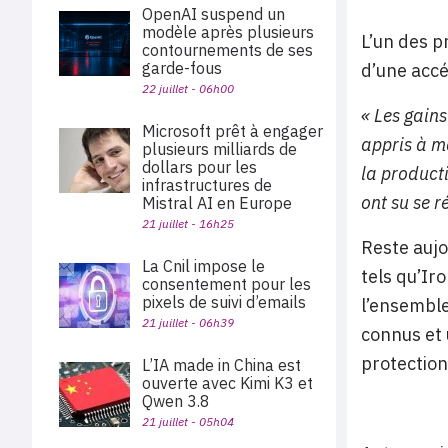
OpenAI suspend un
modèle après plusieurs
L’un des pr
contournements de ses
garde-fous
d’une accé
22 juillet - 06h00
«
Les gain
Microsoft prêt à engager
appris à ma
plusieurs milliards de
dollars pour les
la product
infrastructures de
ont su se r
Mistral AI en Europe
21 juillet - 16h25
Reste aujou
La Cnil impose le
tels qu’Ir
consentement pour les
pixels de suivi d’emails
l’ensemble
21 juillet - 06h39
connus et 
protectio
L’IA made in China est
ouverte avec Kimi K3 et
Qwen 3.8
21 juillet - 05h04