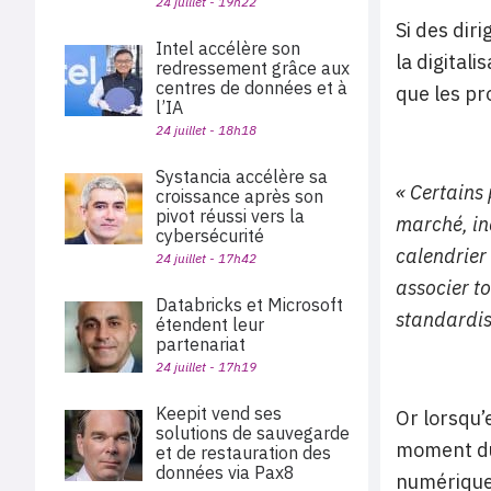
24 juillet - 19h22
Si des dir
Intel accélère son
la digital
redressement grâce aux
centres de données et à
que les pr
l’IA
24 juillet - 18h18
Systancia accélère sa
« Certains 
croissance après son
pivot réussi vers la
marché, in
cybersécurité
calendrier
24 juillet - 17h42
associer to
Databricks et Microsoft
standardis
étendent leur
partenariat
24 juillet - 17h19
Keepit vend ses
Or lorsqu’e
solutions de sauvegarde
moment du 
et de restauration des
données via Pax8
numérique 