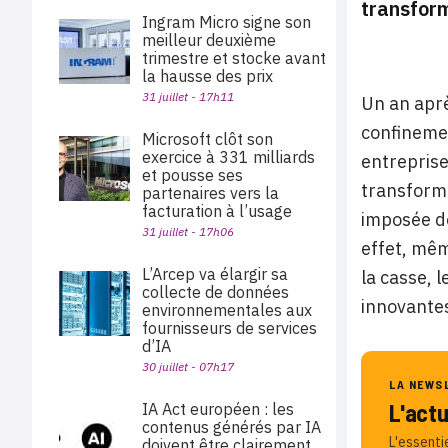
transform
Ingram Micro signe son
meilleur deuxième
trimestre et stocke avant
la hausse des prix
31 juillet - 17h11
Un an aprè
confinemen
Microsoft clôt son
exercice à 331 milliards
entreprise
et pousse ses
transforma
partenaires vers la
facturation à l’usage
imposée de
31 juillet - 17h06
effet, mêm
L’Arcep va élargir sa
la casse, 
collecte de données
innovante
environnementales aux
fournisseurs de services
d’IA
30 juillet - 07h17
LA NEWS
L'act
IA Act européen : les
contenus générés par IA
L'essenti
doivent être clairement