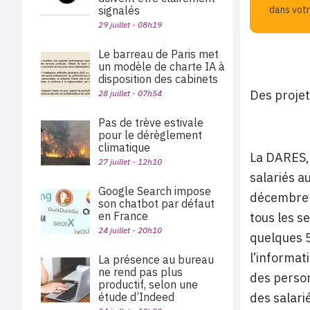
signalés
dans votr
29 juillet - 08h19
Le barreau de Paris met
un modèle de charte IA à
disposition des cabinets
Des projet
28 juillet - 07h54
Pas de trève estivale
pour le dérèglement
climatique
La DARES, 
27 juillet - 12h10
salariés au
Google Search impose
décembre 2
son chatbot par défaut
en France
tous les s
24 juillet - 20h10
quelques 5
l’informat
La présence au bureau
ne rend pas plus
des person
productif, selon une
étude d’Indeed
des salarié