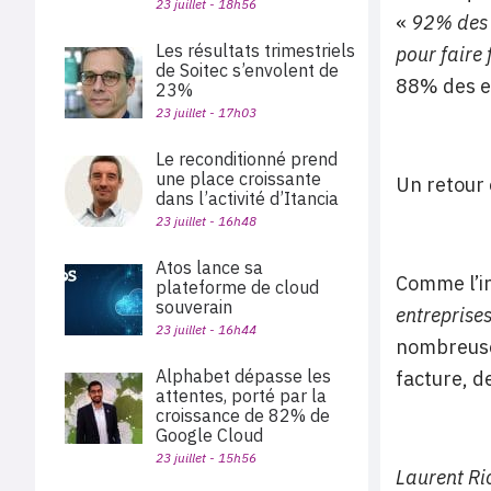
23 juillet - 18h56
«
92% des 
Les résultats trimestriels
pour faire
de Soitec s’envolent de
88% des ex
23%
23 juillet - 17h03
Le reconditionné prend
une place croissante
Un retour 
dans l’activité d’Itancia
23 juillet - 16h48
Atos lance sa
Comme l’i
plateforme de cloud
souverain
entreprises
23 juillet - 16h44
nombreuse
Alphabet dépasse les
facture, d
attentes, porté par la
croissance de 82% de
Google Cloud
23 juillet - 15h56
Laurent Ri