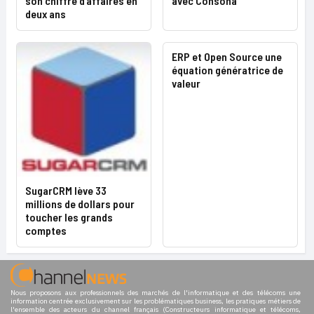
son chiffre d’affaires en
avec Consona
deux ans
ERP et Open Source une
équation génératrice de
valeur
SugarCRM lève 33
millions de dollars pour
toucher les grands
comptes
Nous proposons aux professionnels des marchés de l'informatique et des télécoms une
information centrée exclusivement sur les problématiques business, les pratiques métiers de
l'ensemble des acteurs du channel français (Constructeurs informatique et télécoms,