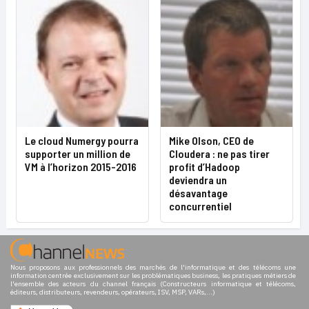
Le cloud Numergy pourra
Mike Olson, CEO de
supporter un million de
Cloudera : ne pas tirer
VM à l’horizon 2015-2016
profit d’Hadoop
deviendra un
désavantage
concurrentiel
Nous proposons aux professionnels des marchés de l'informatique et des télécoms une
information centrée exclusivement sur les problématiques business, les pratiques métiers de
l'ensemble des acteurs du channel français (Constructeurs informatique et télécoms,
éditeurs, distributeurs, revendeurs, opérateurs, ISV, MSP, VARs,...)