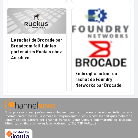
Le rachat de Brocade par
Broadcom fait fuir les
partenaires Ruckus chez
Aerohive
Embroglio autour du
rachat de Foundry
Networks par Brocade
Nous proposons aux professionnels des marchés de l'informatique et des télécoms une
information centrée exclusivement sur les problématiques business, les pratiques métiers de
l'ensemble des acteurs du channel français (Constructeurs informatique et télécoms,
éditeurs, distributeurs, revendeurs, opérateurs, ISV, MSP, VARs,...)