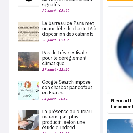
signalés
29 juillet - 08h19
Le barreau de Paris met
un modèle de charte IA à
disposition des cabinets
28 juillet - 07h54
Pas de trève estivale
pour le dérèglement
climatique
27 juillet - 12h10
Google Search impose
son chatbot par défaut
en France
24 juillet - 20h10
Microsoft 
lancement
La présence au bureau
ne rend pas plus
productif, selon une
étude d’Indeed