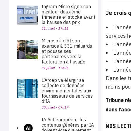
Ingram Micro signe son
meilleur deuxième
Je crois 
trimestre et stocke avant
la hausse des prix
L’année
31 juillet - 17h11
services h
Microsoft clôt son
L’année
exercice à 331 milliards
et pousse ses
L’année
partenaires vers la
L’année
facturation à l’usage
31 juillet - 17h06
L’année
Dans les t
L’Arcep va élargir sa
collecte de données
moins pou
environnementales aux
fournisseurs de services
Tribune ré
d’IA
30 juillet - 07h17
dans l’ac
IA Act européen : les
contenus générés par IA
NOS LECT
doivent être clairement