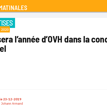
MATINALES
ISES
 2020
sera l’année d’OVH dans la con
el
le
23-12-2019
r
Johann Armand