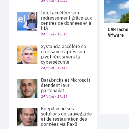
24 juillet - 19h22
Intel accélère son
redressement grâce aux
centres de données et à
l’IA
OVH rachèt
24 juillet - 18h18
VMware
Systancia accélère sa
croissance après son
pivot réussi vers la
cybersécurité
24 juillet - 17h42
Databricks et Microsoft
étendent leur
partenariat
24 juillet - 17h19
Keepit vend ses
solutions de sauvegarde
et de restauration des
données via Pax8