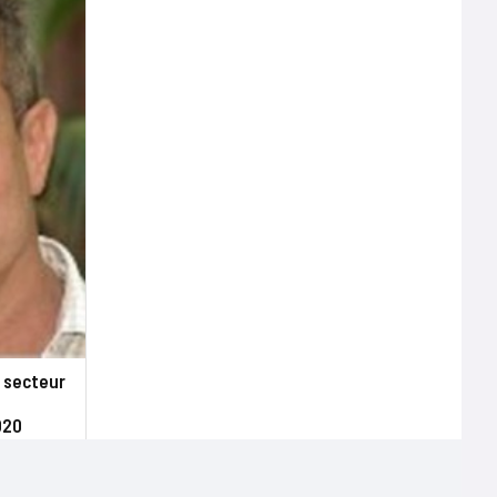
e secteur
020