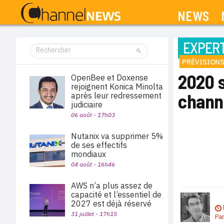
NEWS
EXPERT
PRÉVISIONS
2020 
OpenBee et Doxense
rejoignent Konica Minolta
chann
après leur redressement
judiciaire
06 août - 17h03
Nutanix va supprimer 5%
de ses effectifs
mondiaux
04 août - 16h46
AWS n’a plus assez de
capacité et l’essentiel de
2027 est déjà réservé
31 juillet - 17h15
Pa