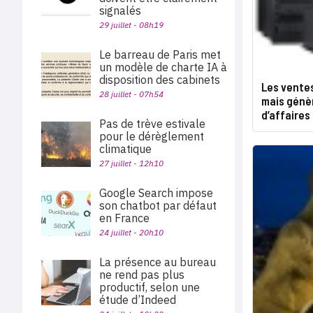
signalés
29 juillet - 08h19
Le barreau de Paris met
un modèle de charte IA à
disposition des cabinets
Les vente
28 juillet - 07h54
mais génèr
d’affaires
Pas de trève estivale
pour le dérèglement
climatique
27 juillet - 12h10
Google Search impose
son chatbot par défaut
en France
24 juillet - 20h10
La présence au bureau
ne rend pas plus
productif, selon une
étude d’Indeed