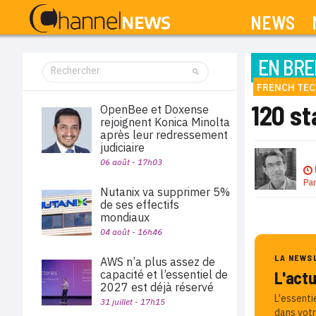
NEWS
EN BRE
FRENCH TE
120 st
OpenBee et Doxense
rejoignent Konica Minolta
après leur redressement
judiciaire
06 août - 17h03
Pa
Nutanix va supprimer 5%
de ses effectifs
mondiaux
04 août - 16h46
LA NEWS
AWS n’a plus assez de
capacité et l’essentiel de
L'act
2027 est déjà réservé
L'essenti
31 juillet - 17h15
dans votr