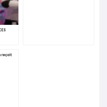
 CES
 reçoit