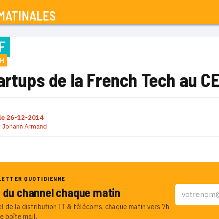
MATINALES
F
CH
artups de la French Tech au C
le
26-12-2014
r
Johann Armand
LETTER QUOTIDIENNE
u du channel chaque matin
el de la distribution IT & télécoms, chaque matin vers 7h
e boîte mail.