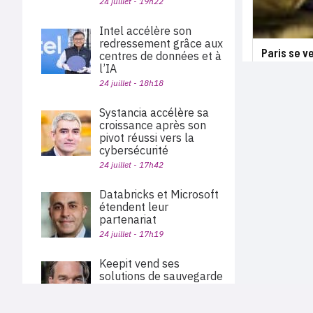
24 juillet - 19h22
Intel accélère son
redressement grâce aux
Paris se v
centres de données et à
l’IA
24 juillet - 18h18
Systancia accélère sa
croissance après son
pivot réussi vers la
cybersécurité
24 juillet - 17h42
Databricks et Microsoft
étendent leur
partenariat
24 juillet - 17h19
Keepit vend ses
solutions de sauvegarde
et de restauration des
données via Pax8