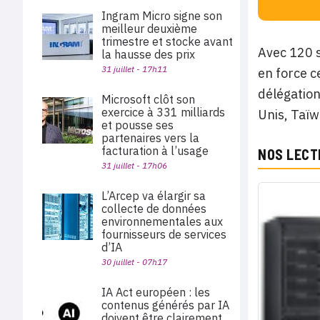
Ingram Micro signe son
meilleur deuxième
trimestre et stocke avant
Avec 120 s
la hausse des prix
31 juillet - 17h11
en force c
délégation
Microsoft clôt son
exercice à 331 milliards
Unis, Taïw
et pousse ses
partenaires vers la
facturation à l’usage
NOS LECT
31 juillet - 17h06
L’Arcep va élargir sa
collecte de données
environnementales aux
fournisseurs de services
d’IA
30 juillet - 07h17
IA Act européen : les
contenus générés par IA
doivent être clairement