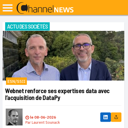
ACTU DES SOCIÉTÉS
ESN/SSII
Webnet renforce ses expertises data avec
l’acquisition de DataPy
le
08-06-2026
Par
Laurent Sounack