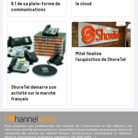
8.1 de sa plate-forme de
le cloud
communications
Mitel finalise
l’acquisition de ShoreTel
ShoreTel démarre son
activité sur le marché
français
Nous proposons aux professionnels des marchés de l'informatique et des télécoms une
information centrée exclusivement sur les problématiques business, les pratiques métiers de
l'ensemble des acteurs du channel français (Constructeurs informatique et télécoms,
éditeurs, distributeurs, revendeurs, opérateurs, ISV, MSP, VARs,...)