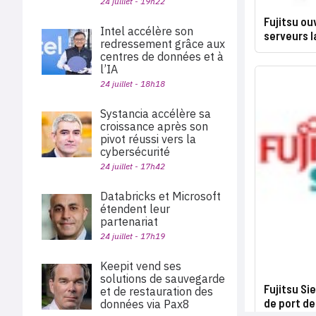
24 juillet - 19h22
Fujitsu ou
Intel accélère son
serveurs 
redressement grâce aux
centres de données et à
l’IA
24 juillet - 18h18
Systancia accélère sa
croissance après son
pivot réussi vers la
cybersécurité
24 juillet - 17h42
Databricks et Microsoft
étendent leur
partenariat
24 juillet - 17h19
Keepit vend ses
solutions de sauvegarde
Fujitsu Si
et de restauration des
de port d
données via Pax8