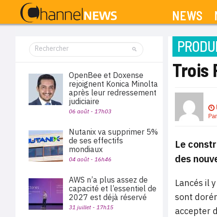
NEWS
PRODUI
Trois
OpenBee et Doxense
rejoignent Konica Minolta
après leur redressement
judiciaire
06 août - 17h03
Pa
Nutanix va supprimer 5%
de ses effectifs
Le const
mondiaux
des nouve
04 août - 16h46
AWS n’a plus assez de
Lancés il 
capacité et l’essentiel de
sont dorén
2027 est déjà réservé
31 juillet - 17h15
accepter d