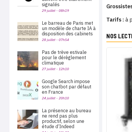
signalés
Grossistes
29 juillet - 08h19
Tarifs :
à p
Le barreau de Paris met
un modèle de charte IA à
disposition des cabinets
NOS LECT
28 juillet - 07h54
Pas de trève estivale
pour le dérèglement
climatique
27 juillet - 12h10
Google Search impose
son chatbot par défaut
en France
24 juillet - 20h10
La présence au bureau
ne rend pas plus
productif, selon une
étude d’Indeed