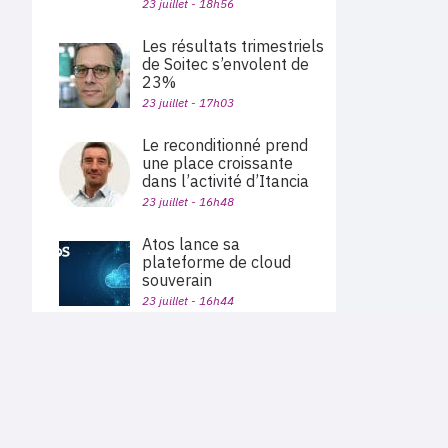
23 juillet - 18h56
Les résultats trimestriels
de Soitec s’envolent de
23%
23 juillet - 17h03
Le reconditionné prend
une place croissante
dans l’activité d’Itancia
23 juillet - 16h48
Atos lance sa
plateforme de cloud
souverain
23 juillet - 16h44
Alphabet dépasse les
PLAN DU SITE
attentes, porté par la
Actu des sociétés
croissance de 82% de
Agenda
Google Cloud
Nous proposons aux professionnels des marchés de
En bref
l'informatique et des télécoms une information centrée
23 juillet - 15h56
exclusivement sur les problématiques business, les pratiques
Expertises
métiers de l'ensemble des acteurs du channel français
Interviews
(Constructeurs informatique et télécoms, éditeurs,