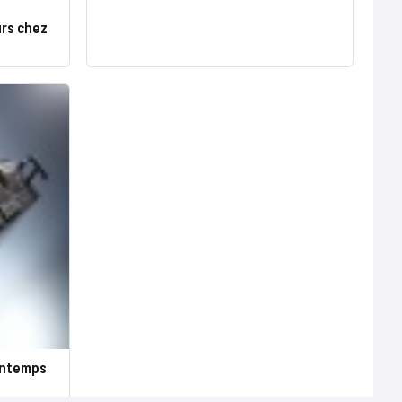
urs chez
rintemps