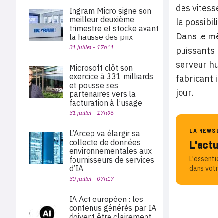
des vitess
Ingram Micro signe son
meilleur deuxième
la possibi
trimestre et stocke avant
Dans le mê
la hausse des prix
31 juillet - 17h11
puissants 
serveur hu
Microsoft clôt son
exercice à 331 milliards
fabricant 
et pousse ses
jour.
partenaires vers la
facturation à l’usage
31 juillet - 17h06
LA NEWS
L’Arcep va élargir sa
collecte de données
L'act
environnementales aux
L'essenti
fournisseurs de services
d’IA
dans votr
30 juillet - 07h17
IA Act européen : les
contenus générés par IA
doivent être clairement