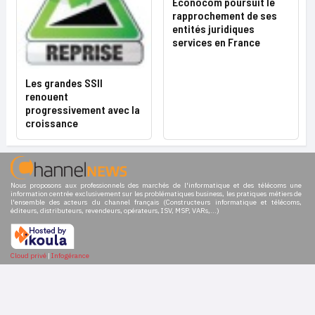
Econocom poursuit le
rapprochement de ses
entités juridiques
services en France
Les grandes SSII
renouent
progressivement avec la
croissance
Nous proposons aux professionnels des marchés de l'informatique et des télécoms une
information centrée exclusivement sur les problématiques business, les pratiques métiers de
l'ensemble des acteurs du channel français (Constructeurs informatique et télécoms,
éditeurs, distributeurs, revendeurs, opérateurs, ISV, MSP, VARs,...)
Cloud privé
|
Infogérance