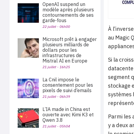
OpenAI suspend un
modèle après plusieurs
contournements de ses
garde-fous
22 juillet - 06h00
À l’inverse
au Magic Q
Microsoft prêt à engager
plusieurs milliards de
appliances
dollars pour les
infrastructures de
Si la croi
Mistral AI en Europe
21 juillet - 16h25
datacenter
segment q
La Cnil impose le
consentement pour les
stockage e
pixels de suivi d’emails
systèmes h
21 juillet - 06h39
représent
L’IA made in China est
ouverte avec Kimi K3 et
Parmi les 
Qwen 3.8
y a deux a
21 juillet - 05h04
le premier