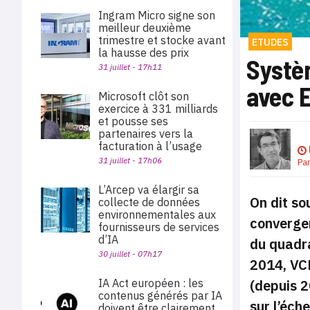
Ingram Micro signe son
meilleur deuxième
trimestre et stocke avant
ETUDES
la hausse des prix
Systè
31 juillet - 17h11
avec 
Microsoft clôt son
exercice à 331 milliards
et pousse ses
partenaires vers la
facturation à l’usage
31 juillet - 17h06
Pa
L’Arcep va élargir sa
On dit so
collecte de données
environnementales aux
convergen
fournisseurs de services
d’IA
du quadra
30 juillet - 07h17
2014, VC
(depuis 2
IA Act européen : les
contenus générés par IA
sur l’éche
doivent être clairement