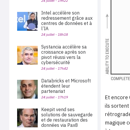
24 juillet - 19h22
Intel accélère son
redressement grâce aux
centres de données et à
l’IA
24 juillet - 18h18
Systancia accélère sa
croissance après son
pivot réussi vers la
cybersécurité
24 juillet - 17h42
Databricks et Microsoft
étendent leur
partenariat
Et encore 
24 juillet - 17h19
ils sorten
Keepit vend ses
rétrogradé
solutions de sauvegarde
et de restauration des
magique ce
données via Pax8