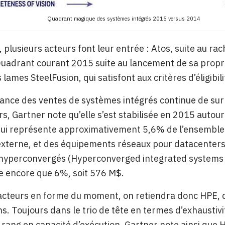
Quadrant magique des systèmes intégrés 2015 versus 2014
, plusieurs acteurs font leur entrée : Atos, suite au ra
uadrant courant 2015 suite au lancement de sa propre
 lames SteelFusion, qui satisfont aux critères d’éligibi
ssance des ventes de systèmes intégrés continue de su
s, Gartner note qu’elle s’est stabilisée en 2015 autour
ui représente approximativement 5,6% de l’ensemble
xterne, et des équipements réseaux pour datacenters.
yperconvergés (Hyperconverged integrated systems ou
e encore que 6%, soit 576 M$.
acteurs en forme du moment, on retiendra donc HPE, qui
ns. Toujours dans le trio de tête en termes d’exhaustiv
 rang en capacité d’exécution. Gartner note ainsi que 