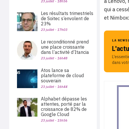
à Lenovo, 
23 juillet - 18h56
qui a cess
Les résultats trimestriels
et Nimboxx
de Soitec s’envolent de
23%
23 juillet - 17h03
LA NEWS
Le reconditionné prend
L'act
une place croissante
dans l’activité d’Itancia
L'essenti
23 juillet - 16h48
dans votr
Atos lance sa
plateforme de cloud
souverain
23 juillet - 16h44
Alphabet dépasse les
attentes, porté par la
croissance de 82% de
Google Cloud
23 juillet - 15h56