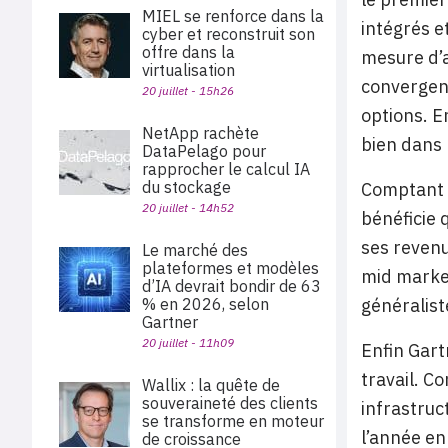
MIEL se renforce dans la
intégrés e
cyber et reconstruit son
offre dans la
mesure d’a
virtualisation
convergenc
20 juillet - 15h26
options. E
NetApp rachète
bien dans 
DataPelago pour
rapprocher le calcul IA
du stockage
Comptant 
20 juillet - 14h52
bénéficie 
ses revenu
Le marché des
plateformes et modèles
mid market
d’IA devrait bondir de 63
généralist
% en 2026, selon
Gartner
20 juillet - 11h09
Enfin Gart
travail. C
Wallix : la quête de
souveraineté des clients
infrastruc
se transforme en moteur
l’année e
de croissance