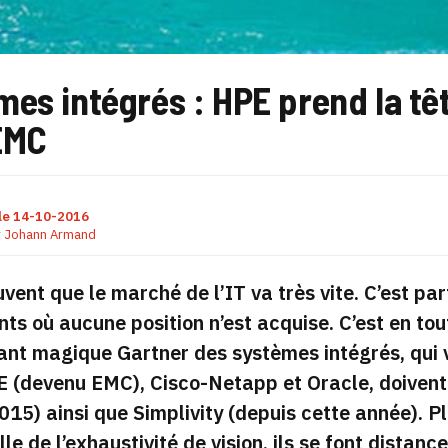
mes intégrés : HPE prend la t
EMC
le
14-10-2016
r
Johann Armand
uvent que le marché de l’IT va très vite. C’est pa
ts où aucune position n’est acquise. C’est en tou
nt magique Gartner des systèmes intégrés, qui vi
E (devenu EMC), Cisco-Netapp et Oracle, doiven
015) ainsi que Simplivity (depuis cette année). P
lle de l’exhaustivité de vision, ils se font distan