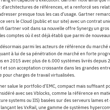
t d’architectures de références, et a renforcé ses relati
dresser presque tous les cas d’usage. Gartner remarque
e vers le Cloud (public et sur site) avec un contrat uni
nfi Gartner voit dans sa nouvelle offre Synergy un gros 
les comptes où il est déjà établi que parmi de nouveaux
désormais parmi les acteurs de référence du marché 
quant à lui de sa pénétration de marché en forte progr
s en 2015 avec plus de 6.000 systèmes livrés depuis 
 et son acceptation croissante dans les grandes entr
e pour charges de travail virtualisées.
ner salue le portfolio d’EMC, compact mais suffisant 
onsidéré avec ses Vblocks, comme la référence en mati
ture systems ou IIS) basées sur des serveurs lames e
n lançant les VxRail, une gamme de systèmes hyperco