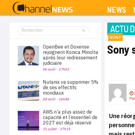
NEWS
ACTU D
SONY
Sony 
OpenBee et Doxense
rejoignent Konica Minolta
après leur redressement
judiciaire
06 août - 17h03
Nutanix va supprimer 5%
de ses effectifs
mondiaux
Pa
04 août - 16h46
AWS n’a plus assez de
Une réorg
capacité et l’essentiel de
2027 est déjà réservé
personnes
31 juillet - 17h15
mais res