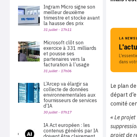
Ingram Micro signe son
meilleur deuxième
trimestre et stocke avant
la hausse des prix
31 juillet - 17h11
LA NEWS
Microsoft clôt son
L'act
exercice à 331 milliards
et pousse ses
L'essenti
partenaires vers la
dans votr
facturation à l’usage
31 juillet - 17h06
L’Arcep va élargir sa
Le plan de
collecte de données
départ d’e
environnementales aux
fournisseurs de services
comité cen
d’IA
30 juillet - 07h17
« Le proje
IA Act européen : les
suppression
contenus générés par IA
projet de r
doivent être clairement