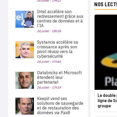
24 juillet - 19h22
NOS LECT
Intel accélère son
redressement grâce aux
centres de données et à
l’IA
24 juillet - 18h18
Systancia accélère sa
croissance après son
pivot réussi vers la
cybersécurité
24 juillet - 17h42
Databricks et Microsoft
étendent leur
partenariat
24 juillet - 17h19
Le double 
Keepit vend ses
ligne de So
solutions de sauvegarde
groupe
et de restauration des
données via Pax8