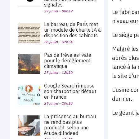
signalés
Le fabrica
29 juillet - 08h19
niveau eu
Le barreau de Paris met
un modèle de charte IA à
Le siège p
disposition des cabinets
28 juillet - 07h54
Malgré les
Pas de trève estivale
après plus
pour le dérèglement
climatique
lancé à la
27 juillet - 12h10
le site d’u
Google Search impose
L’usine co
son chatbot par défaut
en France
dernier.
24 juillet - 20h10
Le géant j
La présence au bureau
ne rend pas plus
productif, selon une
étude d’Indeed