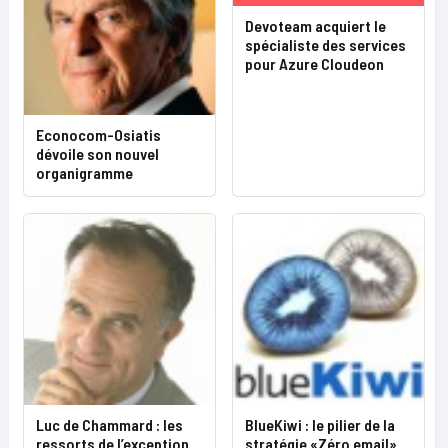
Devoteam acquiert le
spécialiste des services
pour Azure Cloudeon
Econocom-Osiatis
dévoile son nouvel
organigramme
Luc de Chammard : les
BlueKiwi : le pilier de la
ressorts de l’exception
stratégie «Zéro email»