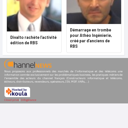
Démarrage en trombe
pour Athéo Ingénierie,
Divalto rachète l’activité
créé par d’anciens de
édition de RBS
RBS
Nous proposons aux professionnels des marchés de l'informatique et des télécoms une
information centrée exclusivement sur les problématiques business, les pratiques métiers de
l'ensemble des acteurs du channel français (Constructeurs informatique et télécoms,
éditeurs, distributeurs, revendeurs, opérateurs, ISV, MSP, VARs,...)
Cloud privé
|
Infogérance