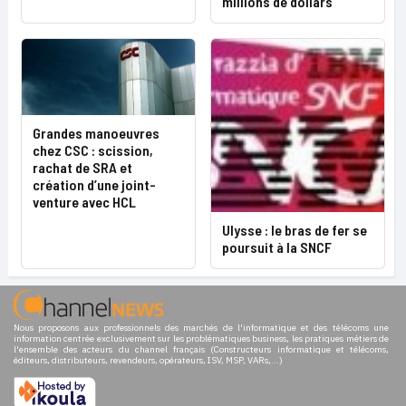
millions de dollars
Grandes manoeuvres
chez CSC : scission,
rachat de SRA et
création d’une joint-
venture avec HCL
Ulysse : le bras de fer se
poursuit à la SNCF
Nous proposons aux professionnels des marchés de l'informatique et des télécoms une
information centrée exclusivement sur les problématiques business, les pratiques métiers de
l'ensemble des acteurs du channel français (Constructeurs informatique et télécoms,
éditeurs, distributeurs, revendeurs, opérateurs, ISV, MSP, VARs,...)