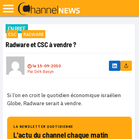
EN BREF
CSC
RADWARE
Radware et CSC à vendre ?
le
15-09-2010
Par
Dirk Basyn
Si l’on en croit le quotidien économique israélien
Globe, Radware serait à vendre.
LA NEWSLETTER QUOTIDIENNE
L'actu du channel chaque matin