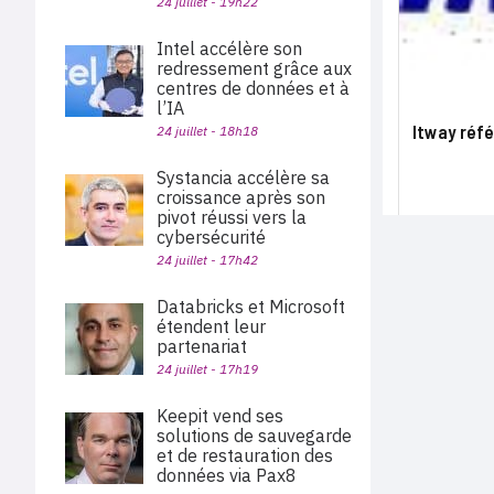
24 juillet - 19h22
Intel accélère son
redressement grâce aux
centres de données et à
l’IA
Itway réfé
24 juillet - 18h18
Systancia accélère sa
croissance après son
pivot réussi vers la
cybersécurité
24 juillet - 17h42
Databricks et Microsoft
étendent leur
partenariat
24 juillet - 17h19
Keepit vend ses
solutions de sauvegarde
et de restauration des
données via Pax8