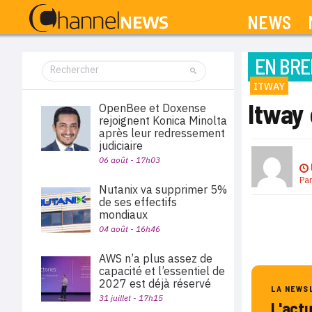
NEWS
EN BRE
ITWAY
Itway
OpenBee et Doxense
rejoignent Konica Minolta
après leur redressement
judiciaire
06 août - 17h03
Pa
Nutanix va supprimer 5%
de ses effectifs
mondiaux
04 août - 16h46
AWS n’a plus assez de
capacité et l’essentiel de
2027 est déjà réservé
LA NEWS
31 juillet - 17h15
L'act