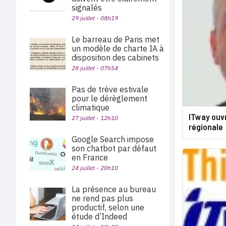
signalés
29 juillet - 08h19
Le barreau de Paris met
un modèle de charte IA à
disposition des cabinets
28 juillet - 07h54
Pas de trève estivale
pour le dérèglement
climatique
ITway ouv
27 juillet - 12h10
régionale
Google Search impose
son chatbot par défaut
en France
24 juillet - 20h10
La présence au bureau
ne rend pas plus
productif, selon une
étude d’Indeed