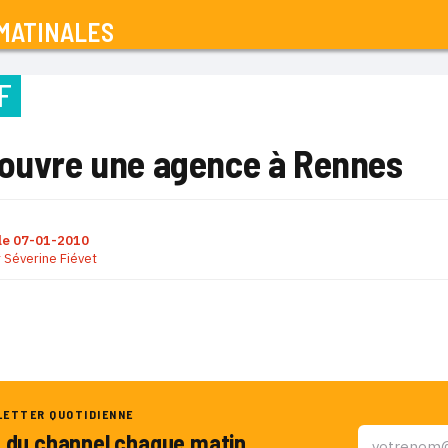
MATINALES
F
 ouvre une agence à Rennes
le
07-01-2010
r
Séverine Fiévet
LETTER QUOTIDIENNE
u du channel chaque matin