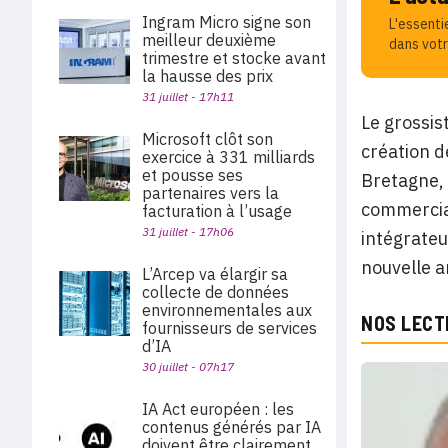
Ingram Micro signe son
L'essenti
meilleur deuxième
dans votr
trimestre et stocke avant
la hausse des prix
31 juillet - 17h11
Le grossis
Microsoft clôt son
création d
exercice à 331 milliards
et pousse ses
Bretagne, 
partenaires vers la
commercial
facturation à l’usage
31 juillet - 17h06
intégrateu
nouvelle 
L’Arcep va élargir sa
collecte de données
environnementales aux
NOS LECT
fournisseurs de services
d’IA
30 juillet - 07h17
IA Act européen : les
contenus générés par IA
doivent être clairement