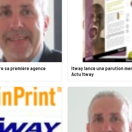
re sa première agence
Itway lance une parution men
Actu Itway