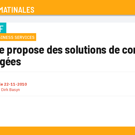
MATINALES
F
INESS SERVICES
e propose des solutions de co
gées
le
22-11-2010
r
Dirk Basyn