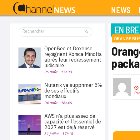
NEWS
EN BRE
ORANGE BUS
Orang
OpenBee et Doxense
rejoignent Konica Minolta
packa
après leur redressement
judiciaire
06 août - 17h03
Nutanix va supprimer 5%
de ses effectifs
Pa
mondiaux
04 août - 16h46
AWS n’a plus assez de
capacité et l’essentiel de
2027 est déjà réservé
31 juillet - 17h15