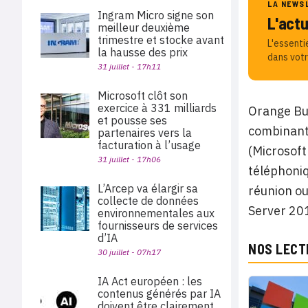
LA NEWS
Ingram Micro signe son
L'act
meilleur deuxième
trimestre et stocke avant
L'essenti
la hausse des prix
dans votr
31 juillet - 17h11
Microsoft clôt son
exercice à 331 milliards
Orange Bus
et pousse ses
combinant 
partenaires vers la
facturation à l’usage
(Microsof
31 juillet - 17h06
téléphoniq
L’Arcep va élargir sa
réunion ou
collecte de données
Server 201
environnementales aux
fournisseurs de services
d’IA
NOS LECT
30 juillet - 07h17
IA Act européen : les
contenus générés par IA
doivent être clairement