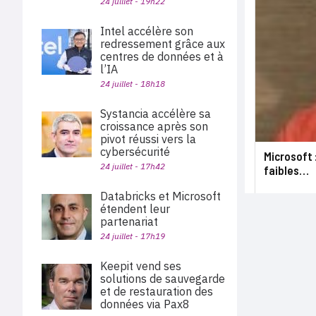
24 juillet - 19h22
Intel accélère son
redressement grâce aux
centres de données et à
l’IA
24 juillet - 18h18
Systancia accélère sa
croissance après son
pivot réussi vers la
cybersécurité
Microsoft 
24 juillet - 17h42
faibles…
Databricks et Microsoft
étendent leur
partenariat
24 juillet - 17h19
Keepit vend ses
solutions de sauvegarde
et de restauration des
données via Pax8