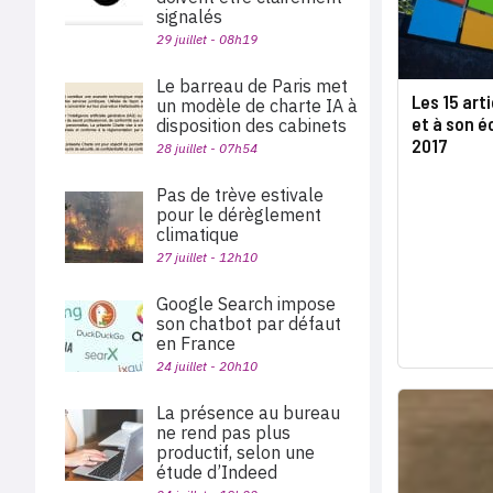
signalés
29 juillet - 08h19
Le barreau de Paris met
Les 15 art
un modèle de charte IA à
et à son é
disposition des cabinets
2017
28 juillet - 07h54
Pas de trève estivale
pour le dérèglement
climatique
27 juillet - 12h10
Google Search impose
son chatbot par défaut
en France
24 juillet - 20h10
La présence au bureau
ne rend pas plus
productif, selon une
étude d’Indeed