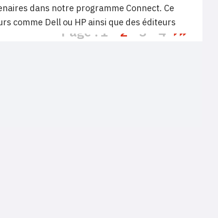
rtenaires dans notre programme Connect. Ce
urs comme Dell ou HP ainsi que des éditeurs
Page :
1
2
3
4
Terms of use
Mentions légales
Politique de confidentialité