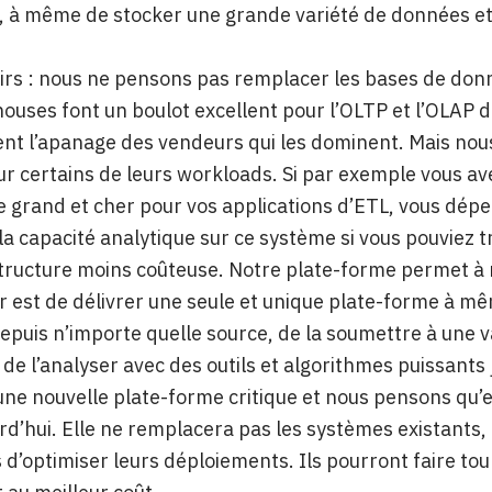
, à même de stocker une grande variété de données et
irs : nous ne pensons pas remplacer les bases de donn
uses font un boulot excellent pour l’OLTP et l’OLAP 
t l’apanage des vendeurs qui les dominent. Mais nous
ur certains de leurs workloads. Si par exemple vous a
 grand et cher pour vos applications d’ETL, vous dépe
 la capacité analytique sur ce système si vous pouviez
tructure moins coûteuse. Notre plate-forme permet à n
r est de délivrer une seule et unique plate-forme à mê
puis n’importe quelle source, de la soumettre à une 
, de l’analyser avec des outils et algorithmes puissants 
une nouvelle plate-forme critique et nous pensons qu’e
rd’hui. Elle ne remplacera pas les systèmes existants
s d’optimiser leurs déploiements. Ils pourront faire to