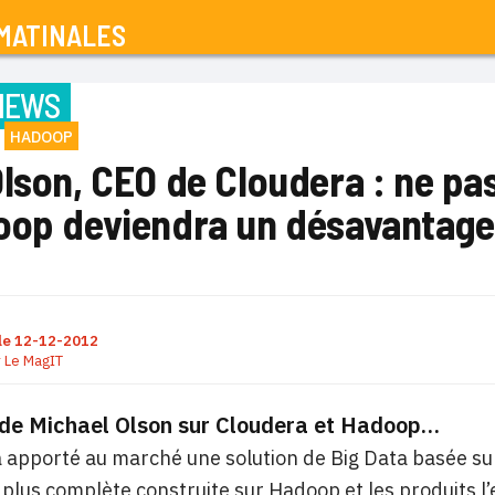
MATINALES
IEWS
HADOOP
lson, CEO de Cloudera : ne pas 
oop deviendra un désavantage
le
12-12-2012
r
Le MagIT
n de Michael Olson sur Cloudera et Hadoop…
 apporté au marché une solution de Big Data basée sur
a plus complète construite sur Hadoop et les produits l