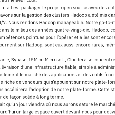
 au meilleur coût.
n a fait est packager le projet open source avec des out
avons sur la gestion des clusters Hadoop a été mis dans 
4/7. Nous rendons Hadoop manageable. Notre go-to-ma
dans le milieu des années quatre-vingt-dix. Hadoop, c
ompétences pointues pour l’opérer et elles sont encore 
 tournent sur Hadoop, sont eux aussi encore rares, mê
le, Sybase, IBM ou Microsoft, Cloudera se concentre
a livraison d’une infrastructure fiable, simple à adminis
ellement le marché des applications et des outils à nos
 riche de vendeurs qui s’appuient sur notre plate-form
ns accélérera l’adoption de notre plate-forme. Cette s
 de façon solide à long terme.
rait qu’un jour viendra où nous aurons saturé le march
urd’hui un large espace ouvert devant nous pour déliv