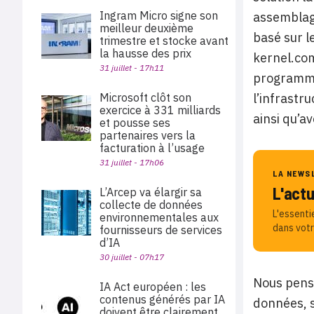
Ingram Micro signe son
assemblage
meilleur deuxième
basé sur l
trimestre et stocke avant
la hausse des prix
kernel.com
31 juillet - 17h11
programmes
Microsoft clôt son
l’infrastr
exercice à 331 milliards
ainsi qu’a
et pousse ses
partenaires vers la
facturation à l’usage
31 juillet - 17h06
LA NEWS
L'act
L’Arcep va élargir sa
collecte de données
L'essenti
environnementales aux
dans votr
fournisseurs de services
d’IA
30 juillet - 07h17
Nous penso
IA Act européen : les
contenus générés par IA
données, s
doivent être clairement