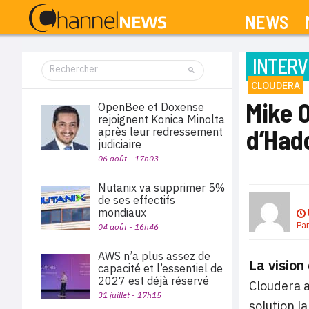
NEWS
INTERV
CLOUDERA
Mike O
OpenBee et Doxense
rejoignent Konica Minolta
d’Had
après leur redressement
judiciaire
06 août - 17h03
Nutanix va supprimer 5%
de ses effectifs
mondiaux
Pa
04 août - 16h46
AWS n’a plus assez de
La visio
capacité et l’essentiel de
2027 est déjà réservé
Cloudera a
31 juillet - 17h15
solution l