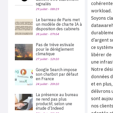
cohérente
signalés
29 juillet - 08h19
workload.
Soyons cla
Le barreau de Paris met
un modèle de charte IA à
datawareho
disposition des cabinets
durablemen
28 juillet - 07h54
d’argent s
Pas de trève estivale
ce système
pour le dérèglement
climatique
libérer de
27 juillet - 12h10
une infras
Notre dési
Google Search impose
son chatbot par défaut
données de
en France
et en plus
24 juillet - 20h10
délivrons 
La présence au bureau
sont aujou
ne rend pas plus
productif, selon une
nos client
étude d’Indeed