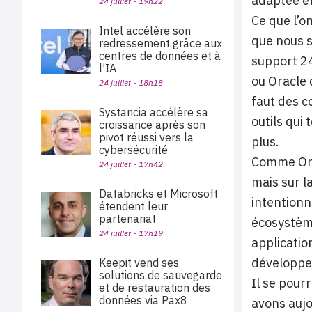
adaptée et
24 juillet - 19h22
Ce que l’o
Intel accélère son
que nous s
redressement grâce aux
centres de données et à
support 2
l’IA
ou Oracle 
24 juillet - 18h18
faut des c
Systancia accélère sa
outils qui
croissance après son
pivot réussi vers la
plus.
cybersécurité
Comme Orac
24 juillet - 17h42
mais sur l
Databricks et Microsoft
intentionn
étendent leur
partenariat
écosystème
24 juillet - 17h19
applicatio
développer
Keepit vend ses
solutions de sauvegarde
Il se pour
et de restauration des
données via Pax8
avons aujo