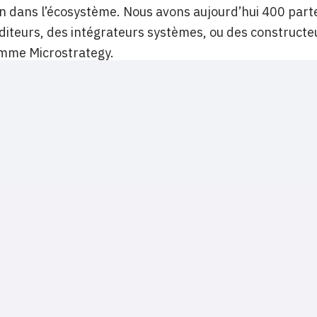
on dans l’écosystème. Nous avons aujourd’hui 400 pa
diteurs, des intégrateurs systèmes, ou des constructe
omme Microstrategy.
NOS SITES
CONTACTS
Nominations
InformatiqueNews.fr
Rédaction
Produits et solutions
Projets-Informatiques.fr
Publicité
Régions
BtoBMarketers.fr
Advertising
Talents