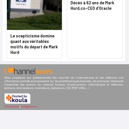
Décès à 62 ans de Mark
Hurd,co-CEO d’Oracle
Le scepticisme domine
quant aux véritables
motifs du départ de Mark
Hurd
Nous proposons aux professionnels des marchés de l'informatique et des télécoms une
information centrée exclusivement sur les problématiques business, les pratiques métiers de
l'ensemble des acteurs du channel français (Constructeurs informatique et télécoms,
éditeurs, distributeurs, revendeurs, opérateurs, ISV, MSP, VARs,...)
Cloud privé
|
Infogérance