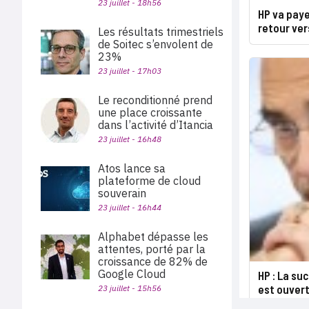
23 juillet - 18h56
HP va paye
retour ver
Les résultats trimestriels
de Soitec s’envolent de
23%
23 juillet - 17h03
Le reconditionné prend
une place croissante
dans l’activité d’Itancia
23 juillet - 16h48
Atos lance sa
plateforme de cloud
souverain
23 juillet - 16h44
Alphabet dépasse les
attentes, porté par la
croissance de 82% de
Google Cloud
HP : La su
est ouver
23 juillet - 15h56