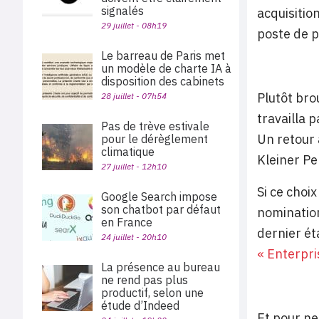
signalés
acquisitio
29 juillet - 08h19
poste de p
Le barreau de Paris met
un modèle de charte IA à
disposition des cabinets
Plutôt brou
28 juillet - 07h54
travailla 
Pas de trève estivale
Un retour 
pour le dérèglement
climatique
Kleiner Pe
27 juillet - 12h10
Si ce choi
Google Search impose
son chatbot par défaut
nomination
en France
dernier éta
24 juillet - 20h10
« Enterpri
La présence au bureau
ne rend pas plus
productif, selon une
étude d’Indeed
Et pour ne