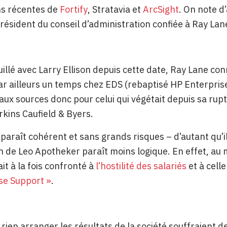
ns récentes de
Fortify
, Stratavia et
ArcSight
. On note d
résident du conseil d’administration confiée à Ray Lane
illé avec Larry Ellison depuis cette date, Ray Lane conna
par ailleurs un temps chez EDS (rebaptisé HP Enterprise
aux sources donc pour celui qui végétait depuis sa r
rkins Caufield & Byers.
x paraît cohérent et sans grands risques – d’autant qu’i
 de Leo Apotheker paraît moins logique. En effet, au 
it à la fois confronté à
l’hostilité des salariés
et à cell
se Support »
.
 rien arranger les résultats de la société souffraient 