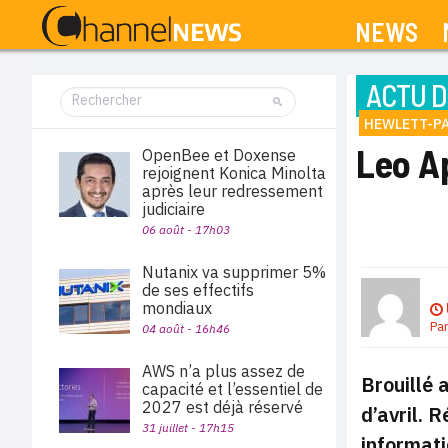
NEWS
ACTU D
HEWLETT-P
Leo Ap
OpenBee et Doxense
rejoignent Konica Minolta
après leur redressement
judiciaire
06 août - 17h03
Nutanix va supprimer 5%
de ses effectifs
mondiaux
Pa
04 août - 16h46
AWS n’a plus assez de
Brouillé 
capacité et l’essentiel de
2027 est déjà réservé
d’avril. 
31 juillet - 17h15
informati