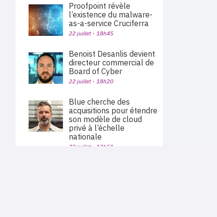
Proofpoint révèle
l’existence du malware-
as-a-service Cruciferra
22 juillet - 18h45
Benoist Desanlis devient
directeur commercial de
Board of Cyber
22 juillet - 18h20
Blue cherche des
acquisitions pour étendre
son modèle de cloud
privé à l’échelle
nationale
22 juillet - 12h51
Palo Alto Networks va
PLAN DU SITE
acquérir Embrace pour
Actu des sociétés
étendre sa plateforme
Agenda
Nous proposons aux professionnels des marchés de
d’observabilité
En bref
l'informatique et des télécoms une information centrée
exclusivement sur les problématiques business, les pratiques
Expertises
22 juillet - 11h40
métiers de l'ensemble des acteurs du channel français
Interviews
(Constructeurs informatique et télécoms, éditeurs,