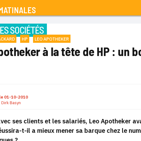
MATINALES
ES SOCIÉTÉS
ACKARD
HP
LEO APOTHEKER
otheker à la tête de HP : un b
le
01-10-2010
r
Dirk Basyn
avec ses clients et les salariés, Leo Apotheker av
Réussira-t-il a mieux mener sa barque chez le nu
ques ?