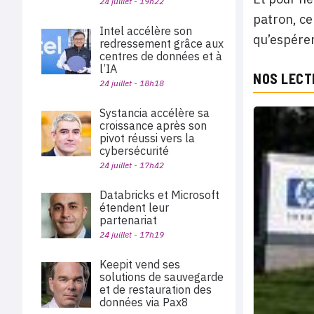
24 juillet - 19h22
patron, ce
Intel accélère son
qu’espérer 
redressement grâce aux
centres de données et à
l’IA
NOS LECT
24 juillet - 18h18
Systancia accélère sa
croissance après son
pivot réussi vers la
cybersécurité
24 juillet - 17h42
Databricks et Microsoft
étendent leur
partenariat
24 juillet - 17h19
Keepit vend ses
solutions de sauvegarde
et de restauration des
données via Pax8