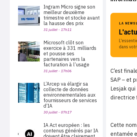
Ingram Micro signe son
meilleur deuxième
trimestre et stocke avant
la hausse des prix
LA NEWS
31 juillet - 17h11
L'act
L'essenti
Microsoft clôt son
dans votr
exercice à 331 milliards
et pousse ses
partenaires vers la
facturation à l’usage
C’est fina
31 juillet - 17h06
SAP – et p
L’Arcep va élargir sa
Lesjak qui 
collecte de données
environnementales aux
directrice
fournisseurs de services
d’IA
30 juillet - 07h17
Cette nomi
IA Act européen : les
contenus générés par IA
entamée en
doivent être clairement