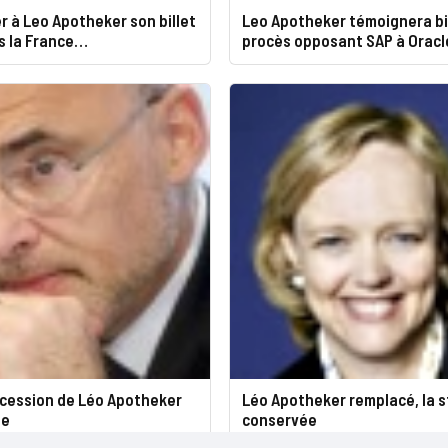
r à Leo Apotheker son billet
Leo Apotheker témoignera b
s la France…
procès opposant SAP à Oracl
ccession de Léo Apotheker
Léo Apotheker remplacé, la s
te
conservée