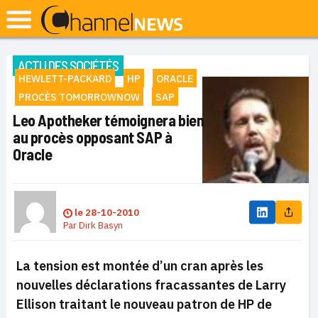
ACTU DES SOCIÉTÉS
HEWLETT-PACKARD
HP
ORACLE
PROCÈS TOMORROWNOW
SAP
Leo Apotheker témoignera bien
au procès opposant SAP à
Oracle
le
28-10-2010
Par
Dirk Basyn
La tension est montée d’un cran après les
nouvelles déclarations fracassantes de Larry
Ellison traitant le nouveau patron de HP de