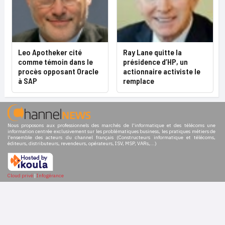
Leo Apotheker cité
Ray Lane quitte la
comme témoin dans le
présidence d’HP, un
procès opposant Oracle
actionnaire activiste le
à SAP
remplace
Nous proposons aux professionnels des marchés de l'informatique et des télécoms une
information centrée exclusivement sur les problématiques business, les pratiques métiers de
l'ensemble des acteurs du channel français (Constructeurs informatique et télécoms,
éditeurs, distributeurs, revendeurs, opérateurs, ISV, MSP, VARs,...)
Cloud privé
|
Infogérance