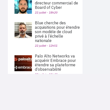
directeur commercial de
Board of Cyber
22 juillet - 18h20
Blue cherche des
acquisitions pour étendre
son modèle de cloud
privé à l’échelle
nationale
22 juillet - 12h51
Palo Alto Networks va
acquérir Embrace pour
étendre sa plateforme
d’observabilité
22 juillet - 11h40
OpenAI suspend un
PLAN DU SITE
modèle après plusieurs
Actu des sociétés
contournements de ses
Agenda
Nous proposons aux professionnels des marchés de
garde-fous
En bref
l'informatique et des télécoms une information centrée
exclusivement sur les problématiques business, les pratiques
Expertises
22 juillet - 06h00
métiers de l'ensemble des acteurs du channel français
Interviews
(Constructeurs informatique et télécoms, éditeurs,
distributeurs, revendeurs, opérateurs, ISV, MSP, VARs,...)