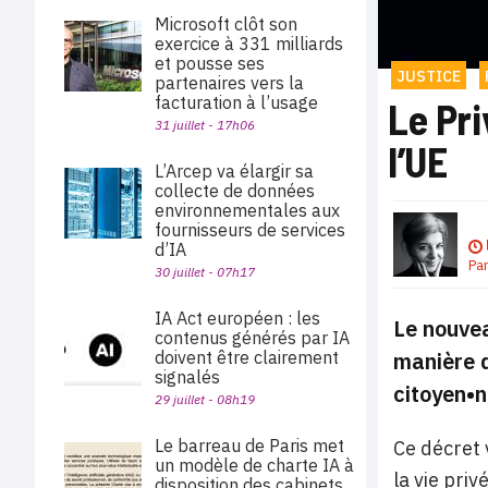
Microsoft clôt son
exercice à 331 milliards
et pousse ses
JUSTICE
partenaires vers la
facturation à l’usage
Le Pri
31 juillet - 17h06
l’UE
L’Arcep va élargir sa
collecte de données
environnementales aux
fournisseurs de services
d’IA
Pa
30 juillet - 07h17
IA Act européen : les
Le nouvea
contenus générés par IA
manière d
doivent être clairement
signalés
citoyen•n
29 juillet - 08h19
Le barreau de Paris met
Ce décret 
un modèle de charte IA à
la vie priv
disposition des cabinets