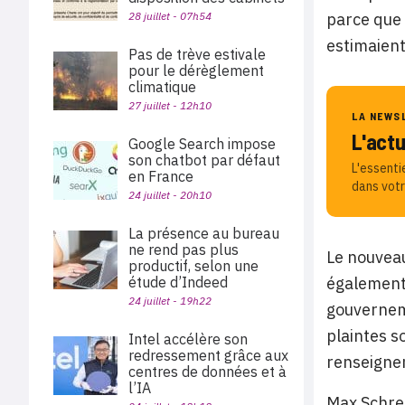
parce que 
28 juillet - 07h54
estimaient
Pas de trève estivale
pour le dérèglement
climatique
27 juillet - 12h10
LA NEWS
L'act
Google Search impose
son chatbot par défaut
L'essenti
en France
dans votr
24 juillet - 20h10
La présence au bureau
ne rend pas plus
Le nouveau
productif, selon une
également 
étude d’Indeed
24 juillet - 19h22
gouverneme
plaintes s
Intel accélère son
redressement grâce aux
renseigne
centres de données et à
l’IA
Max Schrem