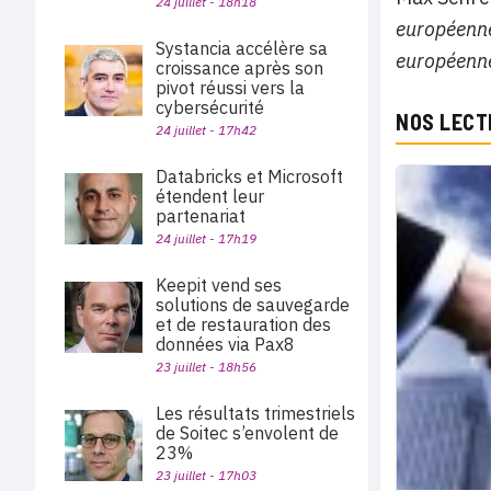
24 juillet - 18h18
européenne
Systancia accélère sa
européenne
croissance après son
pivot réussi vers la
cybersécurité
NOS LECT
24 juillet - 17h42
Databricks et Microsoft
étendent leur
partenariat
24 juillet - 17h19
Keepit vend ses
solutions de sauvegarde
et de restauration des
données via Pax8
23 juillet - 18h56
Les résultats trimestriels
de Soitec s’envolent de
23%
23 juillet - 17h03