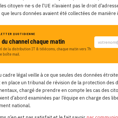
les citoyen·ne·s de l’UE n’avaient pas le droit d’adres
 que leurs données avaient été collectées de manière 
LETTER QUOTIDIENNE
u du channel chaque matin
el de la distribution IT & télécoms, chaque matin vers 7h
e boîte mail.
 cadre légal veille à ce que seules des données étroite
en place un tribunal de révision de la protection de
ntaux, chargé de prendre en compte les cas des cito
oient d’abord examinées par l’équipe en charge des libe
ment national.
s n’en est pas satisfait et le fait savoir
par communiq