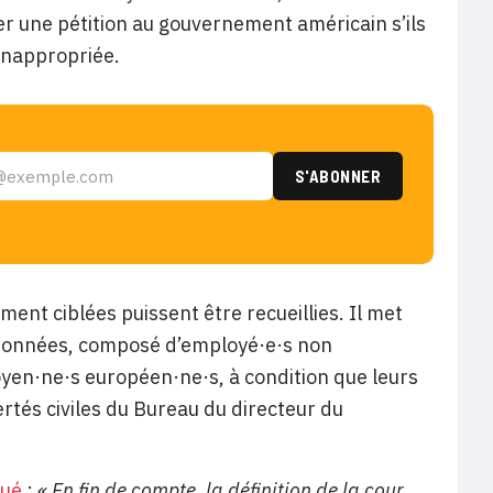
ser une pétition au gouvernement américain s’ils
inappropriée.
ment ciblées puissent être recueillies. Il met
s données, composé d’employé·e·s non
yen·ne·s européen·ne·s, à condition que leurs
rtés civiles du Bureau du directeur du
ué
:
« En fin de compte, la définition de la cour