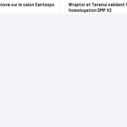
nove sur le salon Santexpo
Wraptor et Terenui valident 
homologation DMP V2
NOS SITES
CONTACTS
Nominations
InformatiqueNews.fr
Rédaction
Produits et solutions
Projets-Informatiques.fr
Publicité