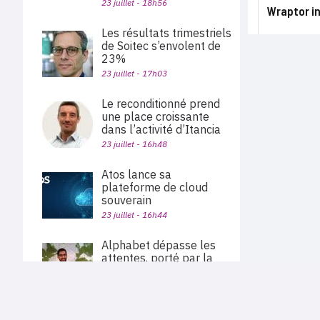
23 juillet - 18h56
Wraptor in
Les résultats trimestriels
de Soitec s’envolent de
23%
23 juillet - 17h03
Le reconditionné prend
une place croissante
dans l’activité d’Itancia
23 juillet - 16h48
Atos lance sa
plateforme de cloud
souverain
23 juillet - 16h44
Alphabet dépasse les
attentes, porté par la
croissance de 82% de
Google Cloud
PLAN DU SITE
23 juillet - 15h56
Actu des sociétés
Agenda