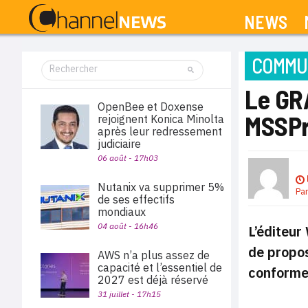
NEWS
COMMUN
Le GR
OpenBee et Doxense
MSSPr
rejoignent Konica Minolta
après leur redressement
judiciaire
06 août - 17h03
Nutanix va supprimer 5%
Pa
de ses effectifs
mondiaux
04 août - 16h46
L’éditeur
de propos
AWS n’a plus assez de
capacité et l’essentiel de
conforme 
2027 est déjà réservé
31 juillet - 17h15