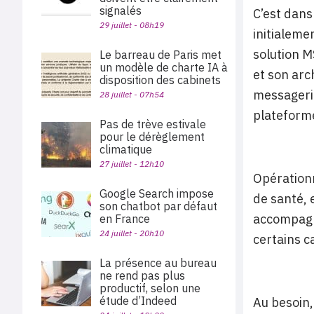
signalés
C’est dans
29 juillet - 08h19
initialeme
solution M
Le barreau de Paris met
un modèle de charte IA à
et son arc
disposition des cabinets
messagerie
28 juillet - 07h54
plateforme
Pas de trève estivale
pour le dérèglement
climatique
27 juillet - 12h10
Opérationn
Google Search impose
de santé, 
son chatbot par défaut
accompagné
en France
24 juillet - 20h10
certains c
La présence au bureau
ne rend pas plus
productif, selon une
étude d’Indeed
Au besoin,