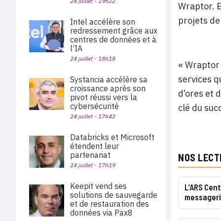
24 juillet - 19h22
Wraptor. E
projets de
Intel accélère son
redressement grâce aux
centres de données et à
l’IA
24 juillet - 18h18
« Wraptor 
services q
Systancia accélère sa
croissance après son
d’ores et 
pivot réussi vers la
cybersécurité
clé du suc
24 juillet - 17h42
Databricks et Microsoft
étendent leur
partenariat
NOS LECT
24 juillet - 17h19
Keepit vend ses
L’ARS Cent
solutions de sauvegarde
messageri
et de restauration des
données via Pax8