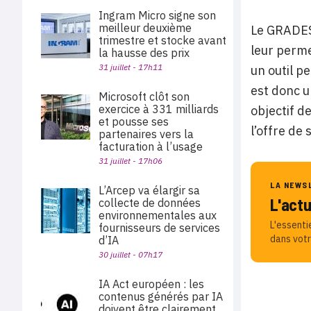
Ingram Micro signe son
meilleur deuxième
Le GRADES 
trimestre et stocke avant
leur perme
la hausse des prix
31 juillet - 17h11
un outil p
est donc u
Microsoft clôt son
exercice à 331 milliards
objectif de
et pousse ses
l’offre de
partenaires vers la
facturation à l’usage
31 juillet - 17h06
LA NEWS
L’Arcep va élargir sa
L'act
collecte de données
environnementales aux
L'essenti
fournisseurs de services
dans votr
d’IA
30 juillet - 07h17
IA Act européen : les
contenus générés par IA
doivent être clairement