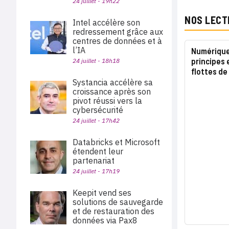
24 juillet - 19h22
NOS LECT
Intel accélère son
redressement grâce aux
centres de données et à
l’IA
Numérique 
principes 
24 juillet - 18h18
flottes de
Systancia accélère sa
croissance après son
pivot réussi vers la
cybersécurité
24 juillet - 17h42
Databricks et Microsoft
étendent leur
partenariat
24 juillet - 17h19
Keepit vend ses
solutions de sauvegarde
et de restauration des
données via Pax8