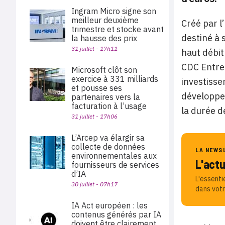
Ingram Micro signe son
meilleur deuxième
Créé par l
trimestre et stocke avant
destiné à 
la hausse des prix
31 juillet - 17h11
haut débit
CDC Entrepr
Microsoft clôt son
exercice à 331 milliards
investisse
et pousse ses
développem
partenaires vers la
facturation à l’usage
la durée d
31 juillet - 17h06
L’Arcep va élargir sa
collecte de données
LA NEWS
environnementales aux
L'act
fournisseurs de services
d’IA
L'essenti
30 juillet - 07h17
dans votr
IA Act européen : les
contenus générés par IA
doivent être clairement