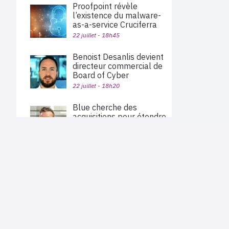
Proofpoint révèle
l’existence du malware-
as-a-service Cruciferra
22 juillet - 18h45
Benoist Desanlis devient
directeur commercial de
Board of Cyber
22 juillet - 18h20
Blue cherche des
acquisitions pour étendre
son modèle de cloud
privé à l’échelle
PLAN DU SITE
nationale
Actu des sociétés
22 juillet - 12h51
Agenda
Nous proposons aux professionnels des marchés de
En bref
l'informatique et des télécoms une information centrée
exclusivement sur les problématiques business, les pratiques
Palo Alto Networks va
Expertises
métiers de l'ensemble des acteurs du channel français
acquérir Embrace pour
Interviews
(Constructeurs informatique et télécoms, éditeurs,
distributeurs, revendeurs, opérateurs, ISV, MSP, VARs,...)
étendre sa plateforme
d’observabilité
22 juillet - 11h40
Cloud privé
|
Infogérance