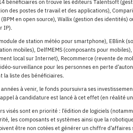
14 bénéficiaires on trouve les éditeurs Talentsoft (ges
ation des postes de travail et des applications), Comp
 (BPM en open source), Wallix (gestion des identités)
r IP).
odule de station météo pour smartphone), EBlink (sol
ion mobiles), DelfMEMS (composants pour mobiles), lek
ent local sur Internet), Recommerce (revente de mobi
vidéo-surveillance pour les personnes en perte d’auton
 la liste des bénéficiaires.
 années à venir, le fonds poursuivra ses investissemen
appel à candidature est lancé à cet effet (en réalité un
s visés sont en priorité : l’édition de logiciels (notam
ité, les composants et systèmes ainsi que la robotique e
oivent être non cotées et générer un chiffre d’affaires