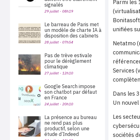
Parmi les 
signalés
(virtualis
29 juillet - 08h19
Bonitasoft
Le barreau de Paris met
unifiées su
un modèle de charte IA à
disposition des cabinets
28 juillet - 07h54
Netatmo (m
communicat
Pas de trève estivale
pour le dérèglement
référencem
climatique
Services (
27 juillet - 12h10
complètent
Google Search impose
son chatbot par défaut
Dans les 3
en France
Un nouvel 
24 juillet - 20h10
Les secteur
La présence au bureau
ne rend pas plus
cybersécur
productif, selon une
étude d’Indeed
sociétés d