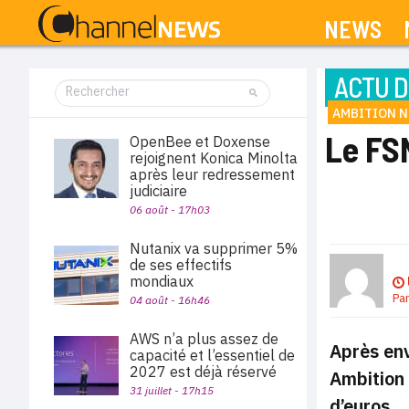
NEWS
ACTU D
AMBITION 
Le FSN
OpenBee et Doxense
rejoignent Konica Minolta
après leur redressement
judiciaire
06 août - 17h03
Nutanix va supprimer 5%
de ses effectifs
mondiaux
Pa
04 août - 16h46
AWS n’a plus assez de
Après env
capacité et l’essentiel de
2027 est déjà réservé
Ambition 
31 juillet - 17h15
d’euros.