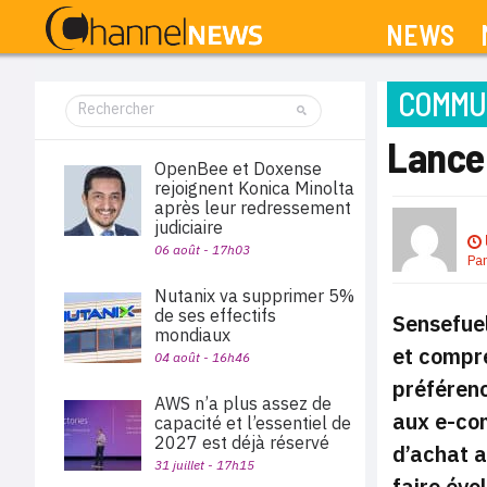
NEWS
COMMUN
Lance
OpenBee et Doxense
rejoignent Konica Minolta
après leur redressement
judiciaire
06 août - 17h03
Pa
Nutanix va supprimer 5%
de ses effectifs
Sensefue
mondiaux
et compre
04 août - 16h46
préférenc
AWS n’a plus assez de
aux e-com
capacité et l’essentiel de
2027 est déjà réservé
d’achat a
31 juillet - 17h15
faire évo