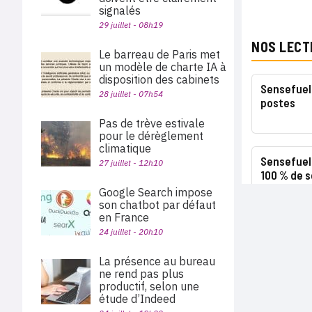
signalés
29 juillet - 08h19
NOS LECT
Le barreau de Paris met
un modèle de charte IA à
disposition des cabinets
Sensefuel 
28 juillet - 07h54
postes
Pas de trève estivale
pour le dérèglement
climatique
Sensefuel
27 juillet - 12h10
100 % de s
Google Search impose
son chatbot par défaut
en France
24 juillet - 20h10
La présence au bureau
ne rend pas plus
productif, selon une
étude d’Indeed