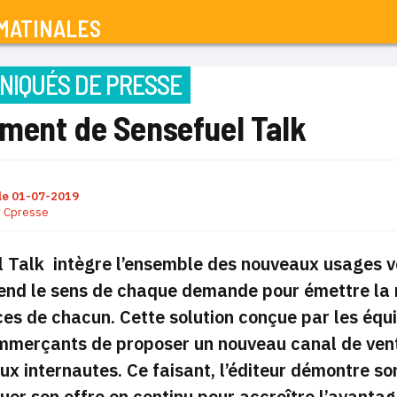
MATINALES
IQUÉS DE PRESSE
ment de Sensefuel Talk
le
01-07-2019
r
Cpresse
l Talk intègre l’ensemble des nouveaux usages 
nd le sens de chaque demande pour émettre la m
es de chacun. Cette solution conçue par les éq
merçants de proposer un nouveau canal de vente
ux internautes. Ce faisant, l’éditeur démontre s
luer son offre en continu pour accroître l’avantag