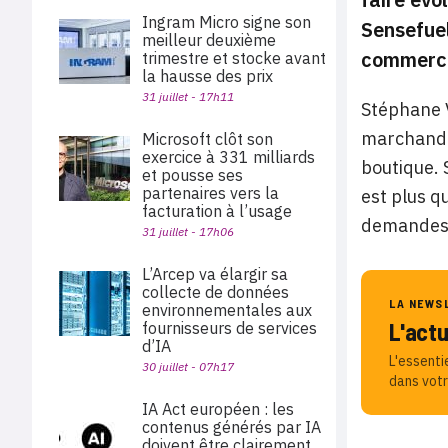
Ingram Micro signe son
Sensefuel
meilleur deuxième
commerce 
trimestre et stocke avant
la hausse des prix
31 juillet - 17h11
Stéphane V
marchande.
Microsoft clôt son
exercice à 331 milliards
boutique. 
et pousse ses
partenaires vers la
est plus q
facturation à l’usage
demandes
31 juillet - 17h06
L’Arcep va élargir sa
collecte de données
LA NEWS
environnementales aux
L'act
fournisseurs de services
d’IA
L'essenti
30 juillet - 07h17
dans votr
IA Act européen : les
contenus générés par IA
doivent être clairement