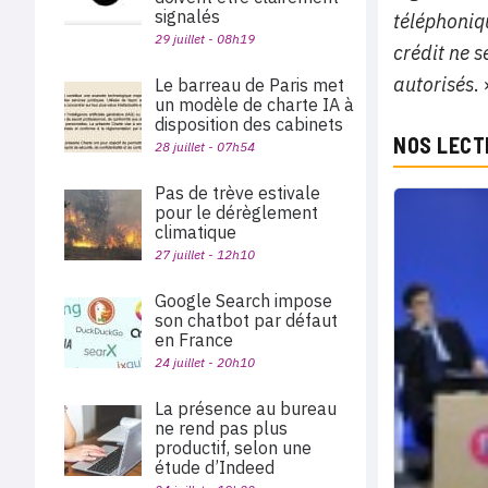
signalés
téléphoniqu
29 juillet - 08h19
crédit ne s
autorisés
. 
Le barreau de Paris met
un modèle de charte IA à
disposition des cabinets
NOS LECT
28 juillet - 07h54
Pas de trève estivale
pour le dérèglement
climatique
27 juillet - 12h10
Google Search impose
son chatbot par défaut
en France
24 juillet - 20h10
La présence au bureau
ne rend pas plus
productif, selon une
étude d’Indeed