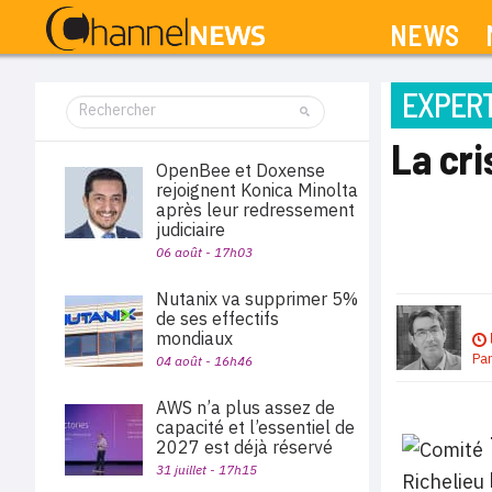
NEWS
EXPERT
La cri
OpenBee et Doxense
rejoignent Konica Minolta
après leur redressement
judiciaire
06 août - 17h03
Nutanix va supprimer 5%
de ses effectifs
mondiaux
Pa
04 août - 16h46
AWS n’a plus assez de
capacité et l’essentiel de
2027 est déjà réservé
31 juillet - 17h15