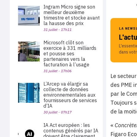
Ingram Micro signe son
meilleur deuxième
trimestre et stocke avant
la hausse des prix
LA NEWS
31 juillet - 17h11
L'act
Microsoft clôt son
L'essenti
exercice à 331 milliards
dans votr
et pousse ses
partenaires vers la
facturation à l’usage
31 juillet - 17h06
Le secteur
L’Arcep va élargir sa
des PME in
collecte de données
par le Com
environnementales aux
fournisseurs de services
Toujours s
d’IA
de la moit
30 juillet - 07h17
«
Concrète
IA Act européen : les
contenus générés par IA
Figaro Ec
doivent être clairement