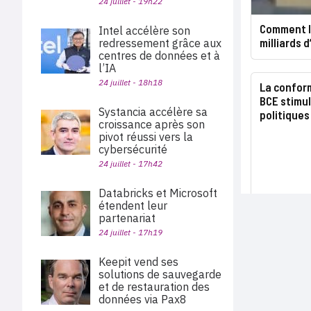
24 juillet - 19h22
Comment l’
Intel accélère son
milliards 
redressement grâce aux
centres de données et à
l’IA
24 juillet - 18h18
La conform
BCE stimul
Systancia accélère sa
politiques
croissance après son
pivot réussi vers la
cybersécurité
24 juillet - 17h42
Databricks et Microsoft
étendent leur
partenariat
24 juillet - 17h19
Keepit vend ses
solutions de sauvegarde
et de restauration des
données via Pax8