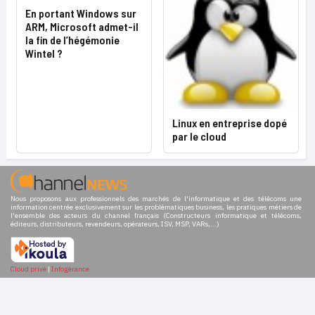
En portant Windows sur
ARM, Microsoft admet-il
la fin de l’hégémonie
Wintel ?
Linux en entreprise dopé
par le cloud
Nous proposons aux professionnels des marchés de l'informatique et des télécoms une
information centrée exclusivement sur les problématiques business, les pratiques métiers de
l'ensemble des acteurs du channel français (Constructeurs informatique et télécoms,
éditeurs, distributeurs, revendeurs, opérateurs, ISV, MSP, VARs,...)
Cloud privé
|
Infogérance