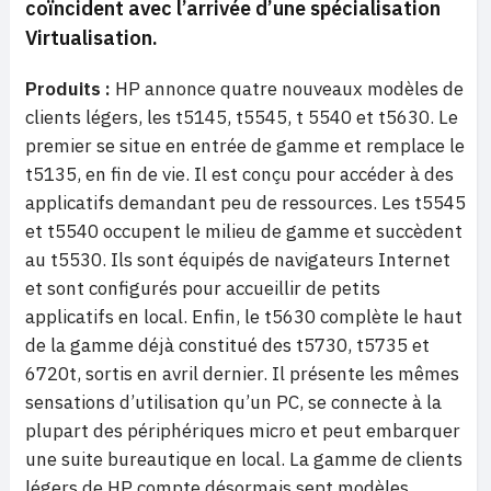
coïncident avec l’arrivée d’une spécialisation
Virtualisation.
Produits :
HP annonce quatre nouveaux modèles de
clients légers, les t5145, t5545, t 5540 et t5630. Le
premier
se situe en entrée de gamme et remplace le
t5135, en fin de vie. Il est conçu pour accéder à des
applicatifs demandant peu de ressources. Les t5545
et t5540 occupent le milieu de gamme et succèdent
au t5530. Ils sont équipés de navigateurs Internet
et sont configurés pour accueillir de petits
applicatifs en local. Enfin, le t5630 complète le haut
de la gamme déjà constitué des t5730, t5735 et
6720t, sortis en avril dernier. Il présente les mêmes
sensations d’utilisation qu’un PC, se connecte à la
plupart des périphériques micro et peut embarquer
une suite bureautique en local. La gamme de clients
légers de HP compte désormais sept modèles