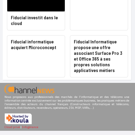
Fiducial investit dans le
cloud
Fiducial informatique
Fiducial Informatique
acquiert Microconcept
propose une offre
associant Surface Pro 3
et Office 365 à ses
propres solutions
applicatives métiers
Nous proposons aux professionnels des marchés de l'informatique et des télécoms une
information centrée exclusivement sur les problématiques business, les pratiques métiers de
l'ensemble des acteurs du channel français (Constructeurs informatique et télécoms,
éditeurs, distributeurs, revendeurs, opérateurs, ISV, MSP, VARs,...)
Cloud privé
|
Infogérance