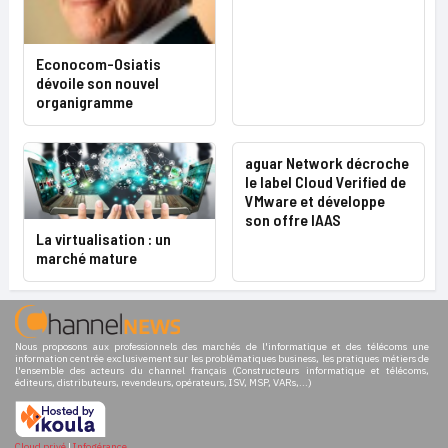
Econocom-Osiatis
dévoile son nouvel
organigramme
aguar Network décroche
le label Cloud Verified de
VMware et développe
son offre IAAS
La virtualisation : un
marché mature
Nous proposons aux professionnels des marchés de l'informatique et des télécoms une
information centrée exclusivement sur les problématiques business, les pratiques métiers de
l'ensemble des acteurs du channel français (Constructeurs informatique et télécoms,
éditeurs, distributeurs, revendeurs, opérateurs, ISV, MSP, VARs,...)
Cloud privé
|
Infogérance