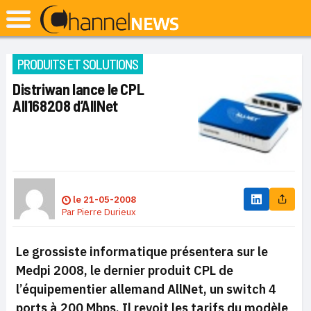
PRODUITS ET SOLUTIONS
Distriwan lance le CPL
All168208 d’AllNet
le
21-05-2008
Par
Pierre Durieux
Le grossiste informatique présentera sur le
Medpi 2008, le dernier produit CPL de
l’équipementier allemand AllNet, un switch 4
ports à 200 Mbps. Il revoit les tarifs du modèle