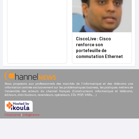
CiscoLive : Cisco
renforce son
portefeuille de
commutation Ethernet
Nous proposons aux professionnels des marchés de l'informatique et des télécoms une
information centrée exclusivement sur les problématiques business, les pratiques métiers de
l'ensemble des acteurs du channel français (Constructeurs informatique et télécoms,
éditeurs, distributeurs, revendeurs, opérateurs, ISV, MSP, VARs,...)
Cloud privé
|
Infogérance