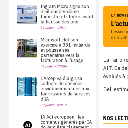
Ingram Micro signe son
meilleur deuxième
LA NEWS
trimestre et stocke avant
la hausse des prix
L'act
31 juillet - 17h11
L'essenti
dans votr
Microsoft clôt son
exercice à 331 milliards
et pousse ses
partenaires vers la
L’affaire 
facturation à l’usage
31 juillet - 17h06
AIT. Ce de
évalués à 
L’Arcep va élargir sa
collecte de données
environnementales aux
Dell estim
fournisseurs de services
d’IA
30 juillet - 07h17
IA Act européen : les
NOS LECT
contenus générés par IA
doivent être clairement