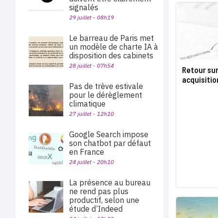
signalés
29 juillet - 08h19
Le barreau de Paris met
un modèle de charte IA à
disposition des cabinets
28 juillet - 07h54
Retour sur
acquisition
Pas de trève estivale
pour le dérèglement
climatique
27 juillet - 12h10
Google Search impose
son chatbot par défaut
en France
24 juillet - 20h10
La présence au bureau
ne rend pas plus
productif, selon une
étude d’Indeed