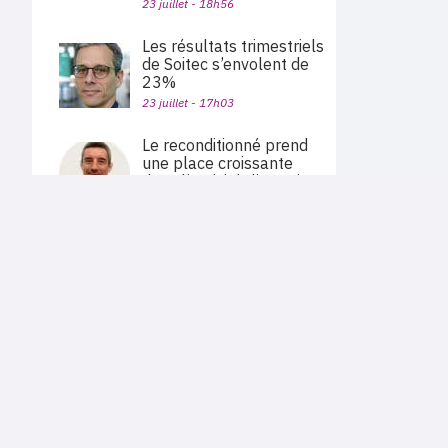
23 juillet - 18h56
Les résultats trimestriels
de Soitec s’envolent de
23%
23 juillet - 17h03
Le reconditionné prend
une place croissante
dans l’activité d’Itancia
23 juillet - 16h48
PLAN DU SITE
Actu des sociétés
Atos lance sa
Agenda
plateforme de cloud
Nous proposons aux professionnels des marchés de
En bref
l'informatique et des télécoms une information centrée
souverain
exclusivement sur les problématiques business, les pratiques
Expertises
métiers de l'ensemble des acteurs du channel français
23 juillet - 16h44
Interviews
(Constructeurs informatique et télécoms, éditeurs,
distributeurs, revendeurs, opérateurs, ISV, MSP, VARs,...)
Alphabet dépasse les
attentes, porté par la
croissance de 82% de
Google Cloud
23 juillet - 15h56