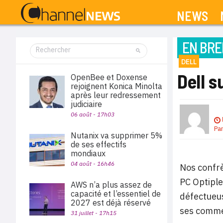
NEWS
EN BRE
DELL
Dell s
OpenBee et Doxense
rejoignent Konica Minolta
après leur redressement
judiciaire
06 août - 17h03
Pa
Nutanix va supprimer 5%
de ses effectifs
mondiaux
04 août - 16h46
Nos confrè
PC Optiple
AWS n’a plus assez de
capacité et l’essentiel de
défectueus
2027 est déjà réservé
ses commer
31 juillet - 17h15