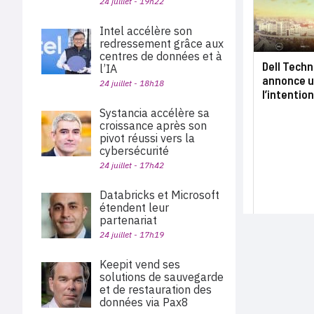
24 juillet - 19h22
Intel accélère son
redressement grâce aux
centres de données et à
Dell Techn
l’IA
annonce un
24 juillet - 18h18
l’intentio
Systancia accélère sa
croissance après son
pivot réussi vers la
cybersécurité
24 juillet - 17h42
Databricks et Microsoft
étendent leur
partenariat
24 juillet - 17h19
Keepit vend ses
solutions de sauvegarde
et de restauration des
données via Pax8