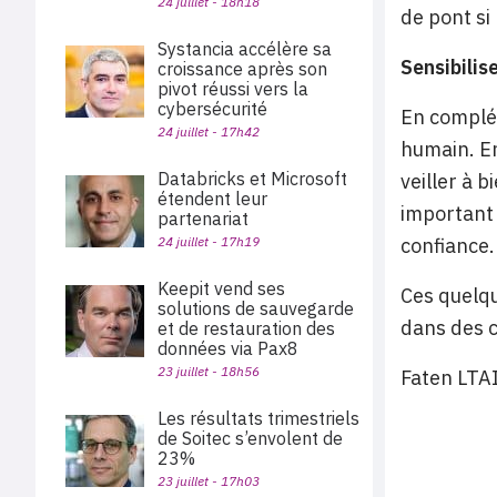
24 juillet - 18h18
de pont si 
Systancia accélère sa
Sensibilis
croissance après son
pivot réussi vers la
cybersécurité
En complém
24 juillet - 17h42
humain. En
Databricks et Microsoft
veiller à 
étendent leur
important 
partenariat
24 juillet - 17h19
confiance.
Keepit vend ses
Ces quelqu
solutions de sauvegarde
dans des c
et de restauration des
données via Pax8
23 juillet - 18h56
Faten LTA
Les résultats trimestriels
de Soitec s’envolent de
23%
23 juillet - 17h03