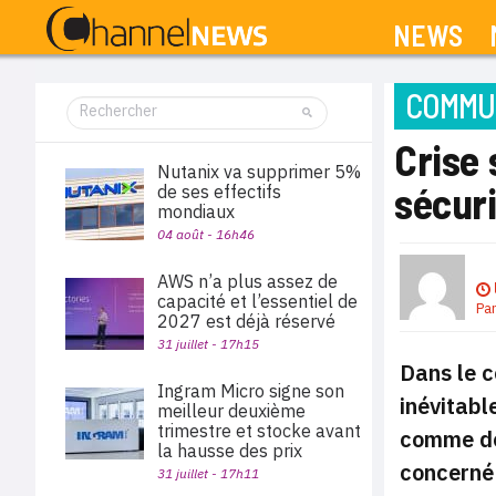
NEWS
COMMUN
Crise 
Nutanix va supprimer 5%
sécuri
de ses effectifs
mondiaux
04 août - 16h46
AWS n’a plus assez de
capacité et l’essentiel de
Pa
2027 est déjà réservé
31 juillet - 17h15
Dans le c
Ingram Micro signe son
inévitabl
meilleur deuxième
trimestre et stocke avant
comme de 
la hausse des prix
concerné 
31 juillet - 17h11