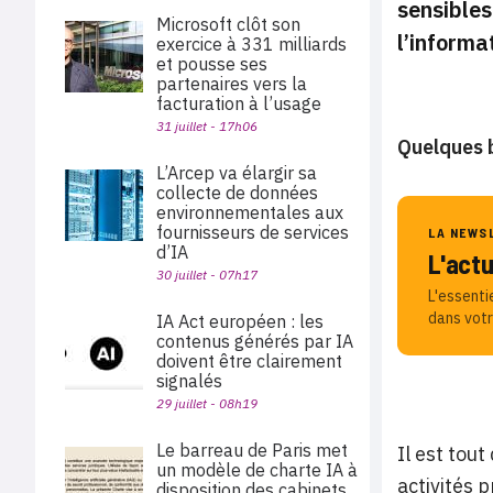
sensibles
Microsoft clôt son
l’informa
exercice à 331 milliards
et pousse ses
partenaires vers la
facturation à l’usage
31 juillet - 17h06
Quelques b
L’Arcep va élargir sa
collecte de données
environnementales aux
fournisseurs de services
LA NEWS
d’IA
L'act
30 juillet - 07h17
L'essenti
dans votr
IA Act européen : les
contenus générés par IA
doivent être clairement
signalés
29 juillet - 08h19
Le barreau de Paris met
Il est tou
un modèle de charte IA à
activités 
disposition des cabinets