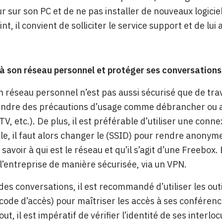
ur sur son PC et de ne pas installer de nouveaux logiciel
nt, il convient de solliciter le service support et de lui
à son réseau personnel et protéger ses conversations
on réseau personnel n’est pas aussi sécurisé que de trav
ndre des précautions d’usage comme débrancher ou arr
V, etc.). De plus, il est préférable d’utiliser une connexi
le, il faut alors changer le (SSID) pour rendre anonym
avoir à qui est le réseau et qu’il s’agit d’une Freebox.
l’entreprise de manière sécurisée, via un VPN.
des conversations, il est recommandé d’utiliser les outil
 code d’accès) pour maîtriser les accès à ses conféren
tout, il est impératif de vérifier l’identité de ses inte