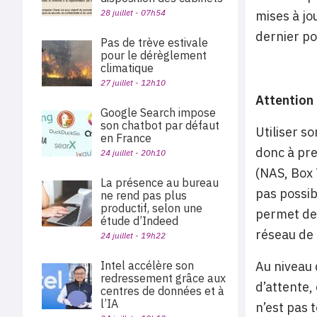
28 juillet - 07h54
mises à jo
dernier poi
Pas de trève estivale
pour le dérèglement
climatique
27 juillet - 12h10
Attention 
Google Search impose
son chatbot par défaut
Utiliser s
en France
donc à pre
24 juillet - 20h10
(NAS, Box T
La présence au bureau
pas possib
ne rend pas plus
productif, selon une
permet de s
étude d’Indeed
réseau de 
24 juillet - 19h22
Intel accélère son
Au niveau 
redressement grâce aux
d’attente,
centres de données et à
l’IA
n’est pas 