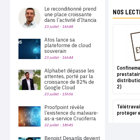
Le reconditionné prend
NOS LECT
une place croissante
dans l’activité d’Itancia
23 juillet - 16h48
Atos lance sa
plateforme de cloud
souverain
23 juillet - 16h44
Confinemen
Alphabet dépasse les
prestatair
attentes, porté par la
distributi
croissance de 82% de
2)
Google Cloud
23 juillet - 15h56
Télétravai
Proofpoint révèle
protéger e
l’existence du malware-
as-a-service Cruciferra
22 juillet - 18h45
Benoist Desanlis devient