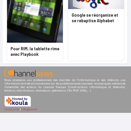
Google se réorganise et
se rebaptise Alphabet
Pour RIM, la tablette rime
avec Playbook
Nous proposons aux professionnels des marchés de l'informatique et des télécoms une
information centrée exclusivement sur les problématiques business, les pratiques métiers de
l'ensemble des acteurs du channel français (Constructeurs informatique et télécoms,
éditeurs, distributeurs, revendeurs, opérateurs, ISV, MSP, VARs,...)
Cloud privé
|
Infogérance