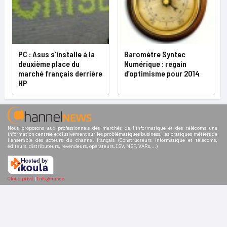
PC : Asus s’installe à la
Baromètre Syntec
deuxième place du
Numérique : regain
marché français derrière
d’optimisme pour 2014
HP
Nous proposons aux professionnels des marchés de l'informatique et des télécoms une
information centrée exclusivement sur les problématiques business, les pratiques métiers de
l'ensemble des acteurs du channel français (Constructeurs informatique et télécoms,
éditeurs, distributeurs, revendeurs, opérateurs, ISV, MSP, VARs,...)
Cloud privé
|
Infogérance