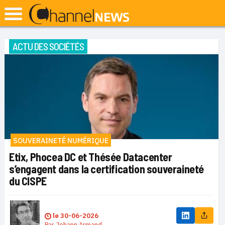
ACTU DES SOCIÉTÉS
SOUVERAINETÉ NUMÉRIQUE
Etix, Phocea DC et Thésée Datacenter
s’engagent dans la certification souveraineté
du CISPE
le
30-06-2026
Par
Johann Armand