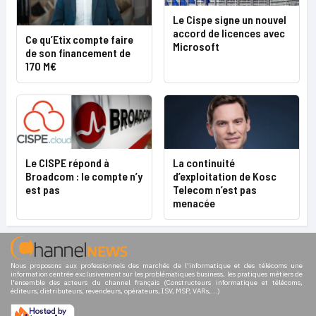
Le Cispe signe un nouvel
accord de licences avec
Ce qu’Etix compte faire
Microsoft
de son financement de
170 M€
Le CISPE répond à
La continuité
Broadcom : le compte n’y
d’exploitation de Kosc
est pas
Telecom n’est pas
menacée
Nous proposons aux professionnels des marchés de l'informatique et des télécoms une
information centrée exclusivement sur les problématiques business, les pratiques métiers de
l'ensemble des acteurs du channel français (Constructeurs informatique et télécoms,
éditeurs, distributeurs, revendeurs, opérateurs, ISV, MSP, VARs,...)