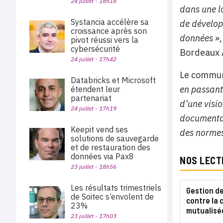
24 juillet - 18h18
dans une l
Systancia accélère sa
de dévelop
croissance après son
données »
pivot réussi vers la
cybersécurité
Bordeaux 
24 juillet - 17h42
Le commun
Databricks et Microsoft
en passant
étendent leur
partenariat
d’une visi
24 juillet - 17h19
documentai
Keepit vend ses
des normes 
solutions de sauvegarde
et de restauration des
données via Pax8
NOS LECT
23 juillet - 18h56
Les résultats trimestriels
Gestion de
de Soitec s’envolent de
contre la 
23%
mutualisé
23 juillet - 17h03