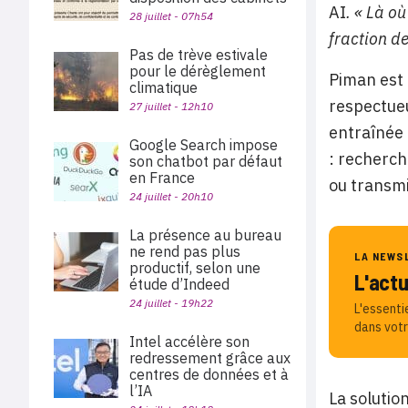
AI
. « Là o
28 juillet - 07h54
fraction d
Pas de trève estivale
pour le dérèglement
Piman est 
climatique
respectue
27 juillet - 12h10
entraînée 
Google Search impose
: recherch
son chatbot par défaut
en France
ou transmi
24 juillet - 20h10
La présence au bureau
ne rend pas plus
LA NEWS
productif, selon une
L'act
étude d’Indeed
24 juillet - 19h22
L'essenti
dans votr
Intel accélère son
redressement grâce aux
centres de données et à
l’IA
La solutio