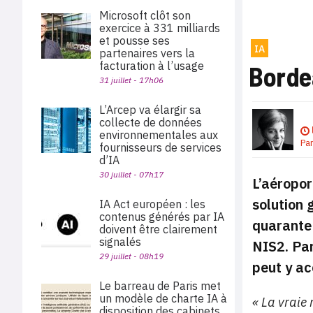
Microsoft clôt son
exercice à 331 milliards
et pousse ses
IA
partenaires vers la
facturation à l’usage
Bordea
31 juillet - 17h06
L’Arcep va élargir sa
collecte de données
environnementales aux
Pa
fournisseurs de services
d’IA
30 juillet - 07h17
L’aéropor
solution 
IA Act européen : les
contenus générés par IA
quarante 
doivent être clairement
signalés
NIS2. Par
29 juillet - 08h19
peut y ac
Le barreau de Paris met
un modèle de charte IA à
«
La vraie 
disposition des cabinets