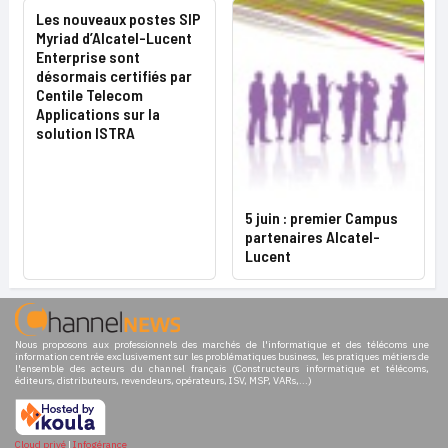
Les nouveaux postes SIP
Myriad d’Alcatel-Lucent
Enterprise sont
désormais certifiés par
Centile Telecom
Applications sur la
solution ISTRA
5 juin : premier Campus
partenaires Alcatel-
Lucent
Nous proposons aux professionnels des marchés de l'informatique et des télécoms une
information centrée exclusivement sur les problématiques business, les pratiques métiers de
l'ensemble des acteurs du channel français (Constructeurs informatique et télécoms,
éditeurs, distributeurs, revendeurs, opérateurs, ISV, MSP, VARs,...)
Cloud privé
|
Infogérance