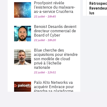
Proofpoint révèle
Rétrospect
l’existence du malware-
Revendeurs
as-a-service Cruciferra
lus
22 juillet - 18h45
Benoist Desanlis devient
directeur commercial de
Board of Cyber
22 juillet - 18h20
Blue cherche des
acquisitions pour étendre
son modèle de cloud
privé à l’échelle
nationale
22 juillet - 12h51
Palo Alto Networks va
acquérir Embrace pour
étendre sa plateforme
d’observabilité
22 juillet - 11h40
PLAN DU SITE
Actu des sociétés