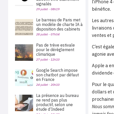
l’iPhone 4
signalés
bénéfice.
29 juillet - 08h19
Le barreau de Paris met
Les autres
un modèle de charte IA à
livraisons
disposition des cabinets
28 juillet - 07h54
ventes et 
Pas de trève estivale
C’est égal
pour le dérèglement
agonie ave
climatique
27 juillet - 12h10
Apple a en
Google Search impose
dividende 
son chatbot par défaut
en France
Pour le qu
24 juillet - 20h10
dollars et
La présence au bureau
prochaine
ne rend pas plus
productif, selon une
Nous somme
étude d’Indeed
jamais foc