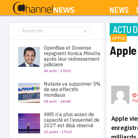
NEWS
ACTU D
APPLE
Apple 
OpenBee et Doxense
rejoignent Konica Minolta
après leur redressement
judiciaire
06 août - 17h03
Nutanix va supprimer 5%
de ses effectifs
mondiaux
Pa
04 août - 16h46
AWS n’a plus assez de
Apple vie
capacité et l’essentiel de
2027 est déjà réservé
enregistr
31 juillet - 17h15
milliards