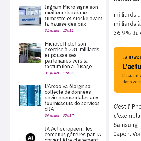
Ingram Micro signe son
meilleur deuxième
milliards 
trimestre et stocke avant
milliards 
la hausse des prix
31 juillet - 17h11
36,9% du c
Microsoft clôt son
exercice à 331 milliards
et pousse ses
LA NEWS
partenaires vers la
L'act
facturation à l’usage
31 juillet - 17h06
L'essenti
dans votr
L’Arcep va élargir sa
collecte de données
environnementales aux
fournisseurs de services
C’est l’iPh
d’IA
d’exemplai
30 juillet - 07h17
Samsung, t
IA Act européen : les
Japon. Voi
contenus générés par IA
doivent être clairement