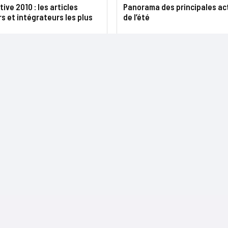
ive 2010 : les articles
Panorama des principales ac
 et intégrateurs les plus
de l’été
NOS SITES
CONTACTS
Nominations
InformatiqueNews.fr
Rédaction