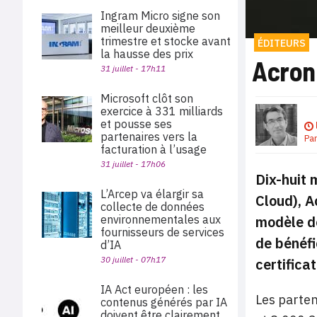
Ingram Micro signe son
meilleur deuxième
trimestre et stocke avant
ÉDITEURS
la hausse des prix
Acron
31 juillet - 17h11
Microsoft clôt son
exercice à 331 milliards
et pousse ses
partenaires vers la
Pa
facturation à l’usage
31 juillet - 17h06
Dix-huit 
L’Arcep va élargir sa
Cloud), A
collecte de données
modèle de
environnementales aux
fournisseurs de services
de bénéfi
d’IA
30 juillet - 07h17
certifica
IA Act européen : les
Les parten
contenus générés par IA
doivent être clairement