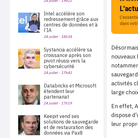
24 juillet - 19h22
L'act
Intel accélère son
L'essenti
redressement grâce aux
dans votr
centres de données et à
l’IA
24 juillet - 18h18
Désormais,
Systancia accélère sa
croissance après son
nouveaux h
pivot réussi vers la
notamment
cybersécurité
24 juillet - 17h42
sauvegarde
activités 
Databricks et Microsoft
étendent leur
large choi
partenariat
24 juillet - 17h19
En effet, 
dispose d’
Keepit vend ses
solutions de sauvegarde
leur propr
et de restauration des
données via Pax8