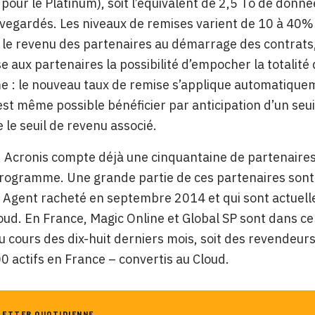
 pour le Platinum), soit l’équivalent de 2,5 To de don
uvegardés. Les niveaux de remises varient de 10 à 40% 
le revenu des partenaires au démarrage des contrats, 
sse aux partenaires la possibilité d’empocher la totalité
: le nouveau taux de remise s’applique automatiquemen
l est même possible bénéficier par anticipation d’un s
e le seuil de revenu associé.
 Acronis compte déjà une cinquantaine de partenaires a
rogramme. Une grande partie de ces partenaires sont 
Agent racheté en septembre 2014 et qui sont actuelle
ud. En France, Magic Online et Global SP sont dans ce
u cours des dix-huit derniers mois, soit des revendeur
 actifs en France – convertis au Cloud.
LETTER QUOTIDIENNE