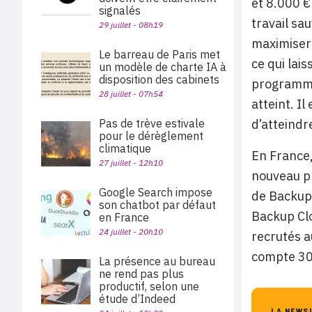
et 8.000 €
signalés
travail sa
29 juillet - 08h19
maximiser 
Le barreau de Paris met
ce qui lai
un modèle de charte IA à
disposition des cabinets
programme 
28 juillet - 07h54
atteint. I
d’atteindr
Pas de trève estivale
pour le dérèglement
climatique
En France,
27 juillet - 12h10
nouveau p
Google Search impose
de Backup 
son chatbot par défaut
Backup Clo
en France
24 juillet - 20h10
recrutés a
compte 300
La présence au bureau
ne rend pas plus
productif, selon une
étude d’Indeed
LA NEWS