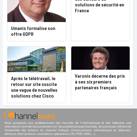
solutions de sécurité en
France
Umanis formalise son
offre GDPR
Varonis décerne des prix
Après le télétravail, le
à ses six premiers
retour sur site suscite
partenaires français
une vague de nouvelles
solutions chez Cisco
Nous proposons aux professionnels des marchés de l'informatique et des télécoms une
information centrée exclusivement sur les problématiques business, les pratiques métiers de
l'ensemble des acteurs du channel français (Constructeurs informatique et télécoms,
éditeurs, distributeurs, revendeurs, opérateurs, ISV, MSP, VARs,...)