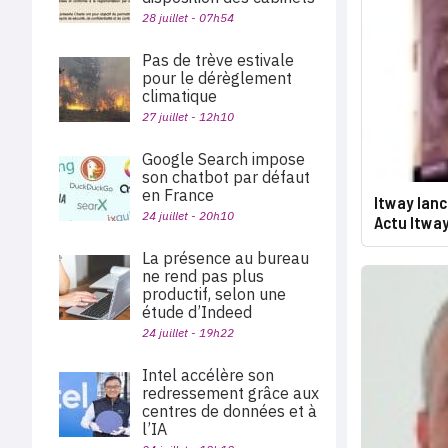
28 juillet - 07h54
Pas de trève estivale
pour le dérèglement
climatique
27 juillet - 12h10
Google Search impose
son chatbot par défaut
en France
Itway lanc
24 juillet - 20h10
Actu Itwa
La présence au bureau
ne rend pas plus
productif, selon une
étude d’Indeed
24 juillet - 19h22
Intel accélère son
redressement grâce aux
centres de données et à
l’IA