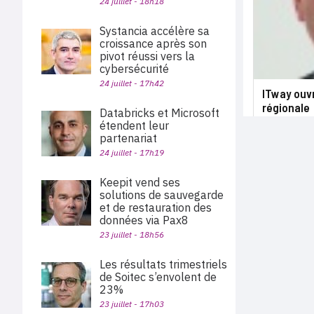
24 juillet - 18h18
Systancia accélère sa
croissance après son
pivot réussi vers la
cybersécurité
24 juillet - 17h42
ITway ouv
régionale
Databricks et Microsoft
étendent leur
partenariat
24 juillet - 17h19
Keepit vend ses
solutions de sauvegarde
et de restauration des
données via Pax8
23 juillet - 18h56
Les résultats trimestriels
de Soitec s’envolent de
23%
23 juillet - 17h03