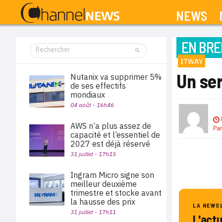
NEWS
EN BRE
ITWAY
Un ser
Nutanix va supprimer 5%
de ses effectifs
mondiaux
04 août - 16h46
AWS n’a plus assez de
Pa
capacité et l’essentiel de
2027 est déjà réservé
31 juillet - 17h15
Ingram Micro signe son
meilleur deuxième
trimestre et stocke avant
la hausse des prix
LA NEWS
31 juillet - 17h11
L'act