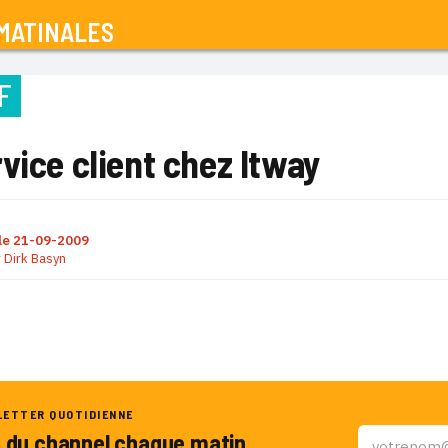
MATINALES
F
vice client chez Itway
le
21-09-2009
r
Dirk Basyn
LETTER QUOTIDIENNE
u du channel chaque matin