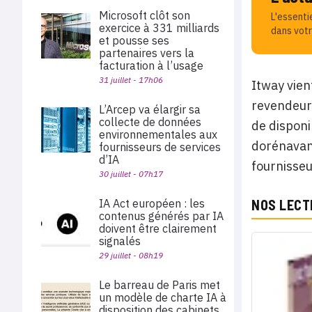
Microsoft clôt son
L'essenti
exercice à 331 milliards
dans votr
et pousse ses
partenaires vers la
facturation à l’usage
31 juillet - 17h06
Itway vien
revendeurs
L’Arcep va élargir sa
collecte de données
de disponi
environnementales aux
dorénavant
fournisseurs de services
d’IA
fournisseu
30 juillet - 07h17
IA Act européen : les
NOS LECT
contenus générés par IA
doivent être clairement
signalés
29 juillet - 08h19
Le barreau de Paris met
un modèle de charte IA à
disposition des cabinets